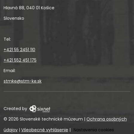
Hlavná 88, 040 01 Košice
Slovensko
Tel:
+421 55 2451 110
+421 552 451 175
Email:
stmke@stm-ke.sk
Created by
© 2026 Slovenské technické múzeum
|
Ochrana osobných
údajov
|
Všeobecné vyhlásenie
|
Nastavenia cookies