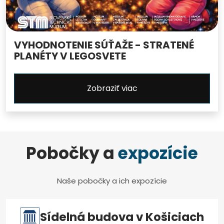
VYHODNOTENIE SÚŤAŽE - STRATENÉ
PLANÉTY V LEGOSVETE
Zobraziť viac
Pobočky a
expozície
Naše pobočky a ich expozície
Sídelná budova v Košiciach