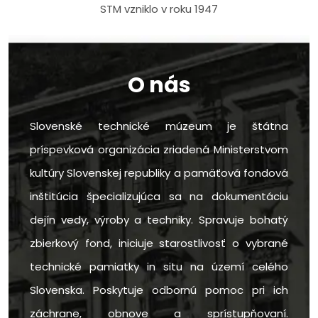
STM vzniklo v roku 1947
O nás
Slovenské technické múzeum je štátna
príspevková organizácia zriadená Ministerstvom
kultúry Slovenskej republiky a pamäťová fondová
inštitúcia špecializujúca sa na dokumentáciu
dejín vedy, výroby a techniky. Spravuje bohatý
zbierkový fond, iniciuje starostlivosť o vybrané
technické pamiatky in situ na území celého
Slovenska. Poskytuje odbornú pomoc pri ich
záchrane, obnove a sprístupňovaní.