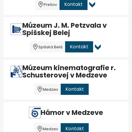
Kontakt
Prešov
Múzeum J. M. Petzvala v
Spišskej Belej
Kontakt
Spišská Belá
Múzeum kinematografie r.
Schusterovej v Medzeve
Kontakt
Medzev
Hámor v Medzeve
Kontakt
Medzev