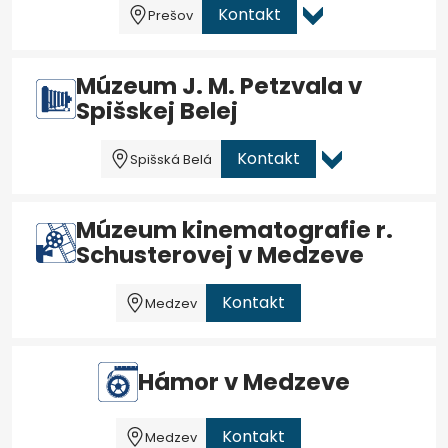
Kontakt
Prešov
Múzeum J. M. Petzvala v
Spišskej Belej
Kontakt
Spišská Belá
Múzeum kinematografie r.
Schusterovej v Medzeve
Kontakt
Medzev
Hámor v Medzeve
Kontakt
Medzev