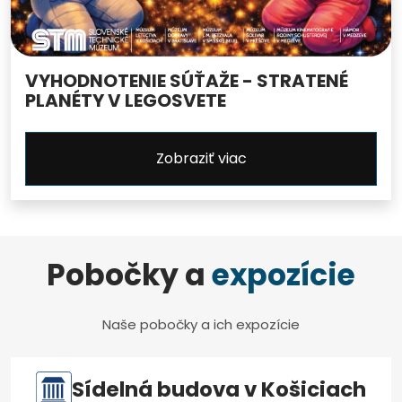
VYHODNOTENIE SÚŤAŽE - STRATENÉ
PLANÉTY V LEGOSVETE
Zobraziť viac
Pobočky a
expozície
Naše pobočky a ich expozície
Sídelná budova v Košiciach