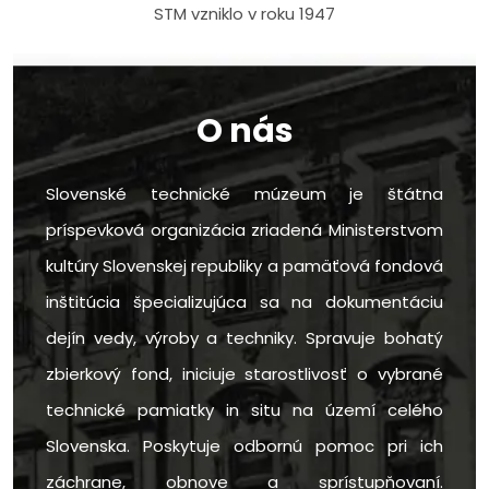
STM vzniklo v roku 1947
O nás
Slovenské technické múzeum je štátna
príspevková organizácia zriadená Ministerstvom
kultúry Slovenskej republiky a pamäťová fondová
inštitúcia špecializujúca sa na dokumentáciu
dejín vedy, výroby a techniky. Spravuje bohatý
zbierkový fond, iniciuje starostlivosť o vybrané
technické pamiatky in situ na území celého
Slovenska. Poskytuje odbornú pomoc pri ich
záchrane, obnove a sprístupňovaní.