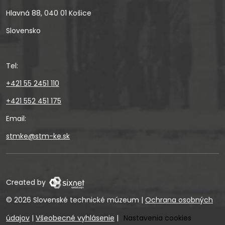
Hlavná 88, 040 01 Košice
Slovensko
Tel:
+421 55 2451 110
+421 552 451 175
Email:
stmke@stm-ke.sk
Created by
© 2026 Slovenské technické múzeum
|
Ochrana osobných
údajov
|
Všeobecné vyhlásenie
|
Nastavenia cookies