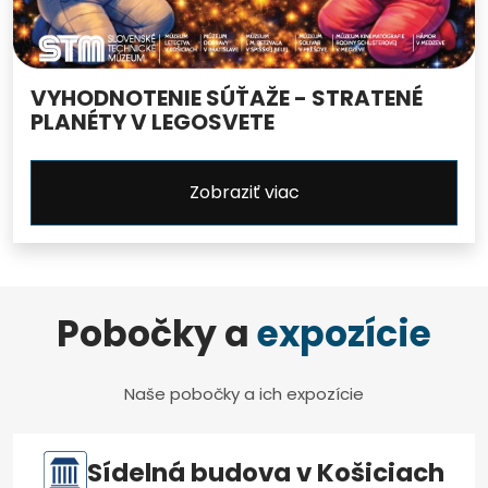
VYHODNOTENIE SÚŤAŽE - STRATENÉ
PLANÉTY V LEGOSVETE
Zobraziť viac
Pobočky a
expozície
Naše pobočky a ich expozície
Sídelná budova v Košiciach