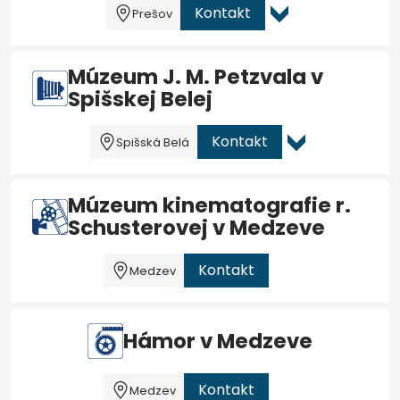
Kontakt
Prešov
Múzeum J. M. Petzvala v
Spišskej Belej
Kontakt
Spišská Belá
Múzeum kinematografie r.
Schusterovej v Medzeve
Kontakt
Medzev
Hámor v Medzeve
Kontakt
Medzev