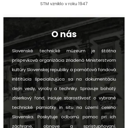
STM vzniklo v roku 1947
O nás
Slovenské technické múzeum je štátna
príspevková organizácia zriadená Ministerstvom
kultúry Slovenskej republiky a pamäťová fondová
inštitúcia špecializujúca sa na dokumentáciu
dejín vedy, výroby a techniky. Spravuje bohatý
zbierkový fond, iniciuje starostlivosť o vybrané
technické pamiatky in situ na území celého
Slovenska. Poskytuje odbornú pomoc pri ich
záchrane, obnove a sprístupňovaní.