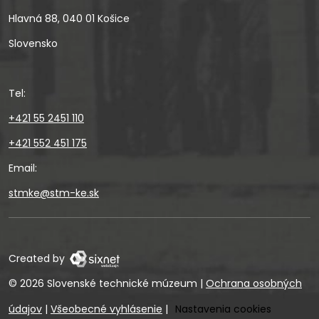
Hlavná 88, 040 01 Košice
Slovensko
Tel:
+421 55 2451 110
+421 552 451 175
Email:
stmke@stm-ke.sk
Created by
© 2026 Slovenské technické múzeum
|
Ochrana osobných
údajov
|
Všeobecné vyhlásenie
|
Nastavenia cookies