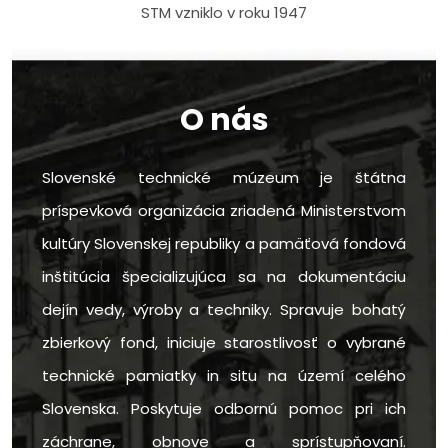
STM vzniklo v roku 1947
O nás
Slovenské technické múzeum je štátna
príspevková organizácia zriadená Ministerstvom
kultúry Slovenskej republiky a pamäťová fondová
inštitúcia špecializujúca sa na dokumentáciu
dejín vedy, výroby a techniky. Spravuje bohatý
zbierkový fond, iniciuje starostlivosť o vybrané
technické pamiatky in situ na území celého
Slovenska. Poskytuje odbornú pomoc pri ich
záchrane, obnove a sprístupňovaní.