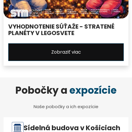
VYHODNOTENIE SÚŤAŽE - STRATENÉ
PLANÉTY V LEGOSVETE
Zobraziť viac
Pobočky a
expozície
Naše pobočky a ich expozície
Sídelná budova v Košiciach