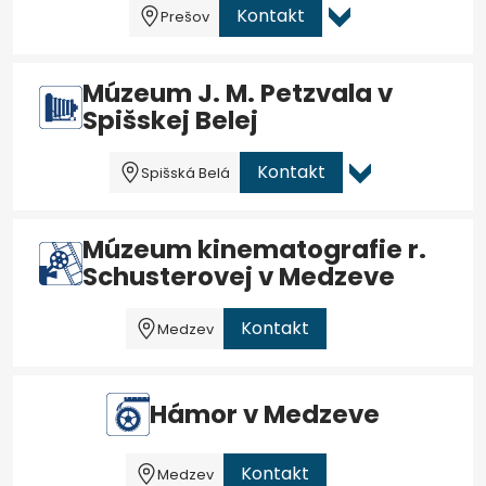
Kontakt
Prešov
Múzeum J. M. Petzvala v
Spišskej Belej
Kontakt
Spišská Belá
Múzeum kinematografie r.
Schusterovej v Medzeve
Kontakt
Medzev
Hámor v Medzeve
Kontakt
Medzev