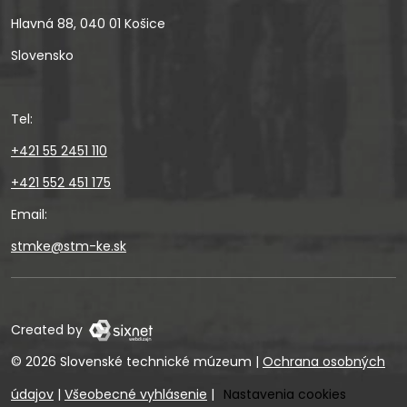
Hlavná 88, 040 01 Košice
Slovensko
Tel:
+421 55 2451 110
+421 552 451 175
Email:
stmke@stm-ke.sk
Created by
© 2026 Slovenské technické múzeum
|
Ochrana osobných
údajov
|
Všeobecné vyhlásenie
|
Nastavenia cookies