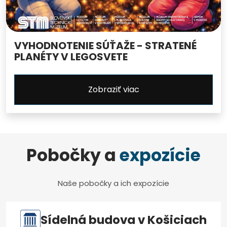
VYHODNOTENIE SÚŤAŽE - STRATENÉ
PLANÉTY V LEGOSVETE
Zobraziť viac
Pobočky a
expozície
Naše pobočky a ich expozície
Sídelná budova v Košiciach