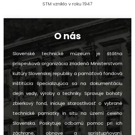
STM vzniklo v roku 1947
O nás
Slovenské technické múzeum je štátna
príspevková organizácia zriadená Ministerstvom
kultúry Slovenskej republiky a pamäťová fondová
inštitúcia špecializujúca sa na dokumentáciu
dejín vedy, výroby a techniky. Spravuje bohatý
zbierkový fond, iniciuje starostlivosť o vybrané
technické pamiatky in situ na území celého
Slovenska. Poskytuje odbornú pomoc pri ich
záchrane, obnove a sprístupňovaní.