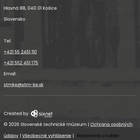
Hlavná 88, 040 01 Košice
Slovensko
Tel:
+421 55 2451 110
+421 552 451 175
Email:
stmke@stm-ke.sk
Created by
© 2026 Slovenské technické múzeum
|
Ochrana osobných
údajov
|
Všeobecné vyhlásenie
|
Nastavenia cookies