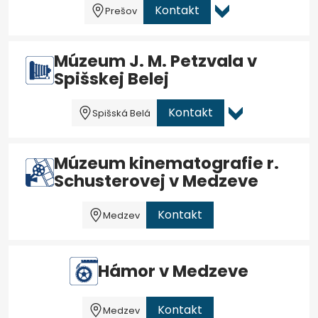
Kontakt
Prešov
Múzeum J. M. Petzvala v
Spišskej Belej
Kontakt
Spišská Belá
Múzeum kinematografie r.
Schusterovej v Medzeve
Kontakt
Medzev
Hámor v Medzeve
Kontakt
Medzev