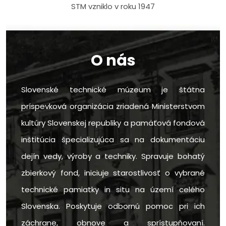
STM vzniklo v roku 1947
O nás
Slovenské technické múzeum je štátna
príspevková organizácia zriadená Ministerstvom
kultúry Slovenskej republiky a pamäťová fondová
inštitúcia špecializujúca sa na dokumentáciu
dejín vedy, výroby a techniky. Spravuje bohatý
zbierkový fond, iniciuje starostlivosť o vybrané
technické pamiatky in situ na území celého
Slovenska. Poskytuje odbornú pomoc pri ich
záchrane, obnove a sprístupňovaní.