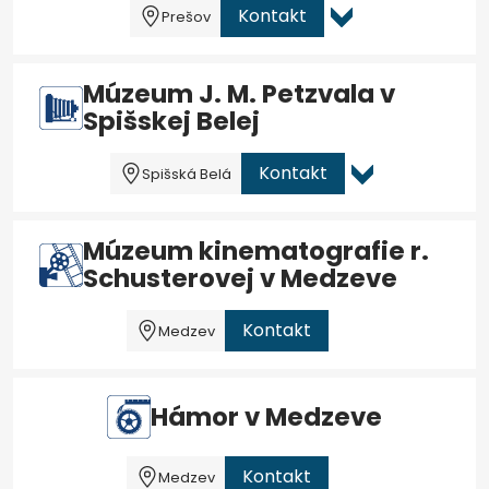
Kontakt
Prešov
Múzeum J. M. Petzvala v
Spišskej Belej
Kontakt
Spišská Belá
Múzeum kinematografie r.
Schusterovej v Medzeve
Kontakt
Medzev
Hámor v Medzeve
Kontakt
Medzev