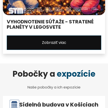
VYHODNOTENIE SÚŤAŽE - STRATENÉ
PLANÉTY V LEGOSVETE
Zobraziť viac
Pobočky a
expozície
Naše pobočky a ich expozície
Sídelná budova v Košiciach