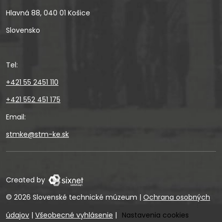
Hlavná 88, 040 01 Košice
Slovensko
Tel:
+421 55 2451 110
+421 552 451 175
Email:
stmke@stm-ke.sk
Created by
© 2026 Slovenské technické múzeum
|
Ochrana osobných
údajov
|
Všeobecné vyhlásenie
|
Nastavenia cookies