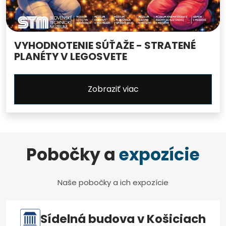
VYHODNOTENIE SÚŤAŽE - STRATENÉ
PLANÉTY V LEGOSVETE
Zobraziť viac
Pobočky a
expozície
Naše pobočky a ich expozície
Sídelná budova v Košiciach