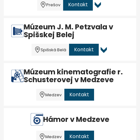
Kontakt
Prešov
Múzeum J. M. Petzvala v
Spišskej Belej
Kontakt
Spišská Belá
Múzeum kinematografie r.
Schusterovej v Medzeve
Kontakt
Medzev
Hámor v Medzeve
Kontakt
Medzev