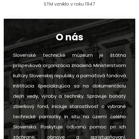
STM vzniklo v roku 1947
O nás
Slovenské technické múzeum je štátna
príspevková organizácia zriadená Ministerstvom
kultúry Slovenskej republiky a pamäťová fondová
inštitúcia špecializujúca sa na dokumentáciu
dejín vedy, výroby a techniky. Spravuje bohatý
zbierkový fond, iniciuje starostlivosť o vybrané
technické pamiatky in situ na území celého
Slovenska. Poskytuje odbornú pomoc pri ich
záchrane, obnove a sprístupňovaní.