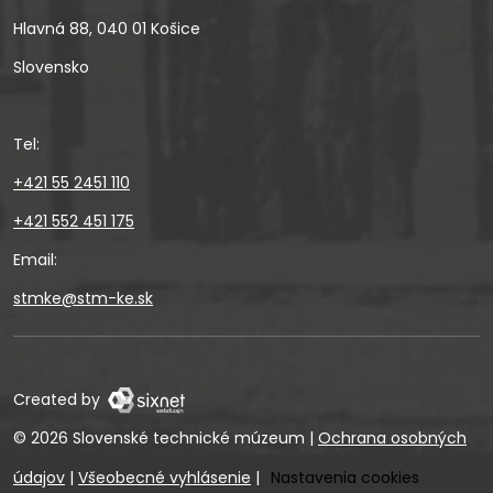
Hlavná 88, 040 01 Košice
Slovensko
Tel:
+421 55 2451 110
+421 552 451 175
Email:
stmke@stm-ke.sk
Created by
© 2026 Slovenské technické múzeum
|
Ochrana osobných
údajov
|
Všeobecné vyhlásenie
|
Nastavenia cookies