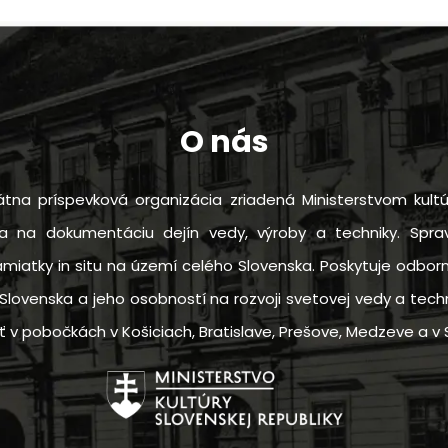
O nás
tna príspevková organizácia zriadená Ministerstvom kultú
sa na dokumentáciu dejín vedy, výroby a techniky. Sprav
amiatky in situ na území celého Slovenska. Poskytuje odbo
Slovenska a jeho osobností na rozvoji svetovej vedy a techn
 pobočkách v Košiciach, Bratislave, Prešove, Medzeve a v S