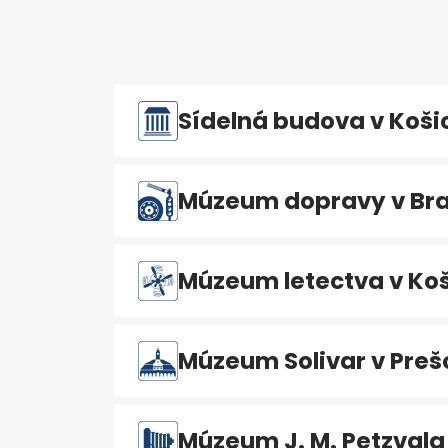
Sídelná budova v Koši
Múzeum dopravy v Bra
Múzeum letectva v Koš
Múzeum Solivar v Preš
Múzeum J. M. Petzvala 