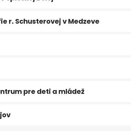
e r. Schusterovej v Medzeve
ntrum pre deti a mládež
jov