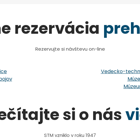
ne rezervácia
preh
Rezervujte si návštevu on-line
ice
Vedecko-techni
bojov
Múze
Múzeum
ečítajte si o nás
v
STM vzniklo v roku 1947