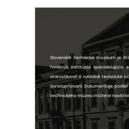
Slovenské technické múzeum je štá
fondová inštitúcia špecializujúca 
starostlivosť o vybrané technické p
sprístupňovaní. Dokumentuje podiel 
technického múzea môžete navštíviť v