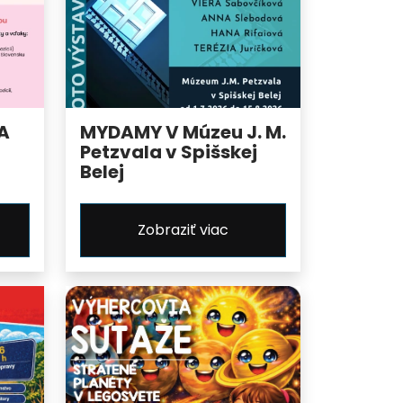
A
MYDAMY V Múzeu J. M.
Petzvala v Spišskej
Belej
Zobraziť viac