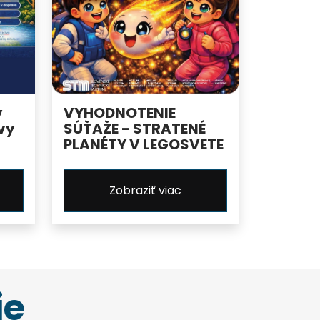
v
VYHODNOTENIE
vy
SÚŤAŽE - STRATENÉ
PLANÉTY V LEGOSVETE
Zobraziť viac
ie