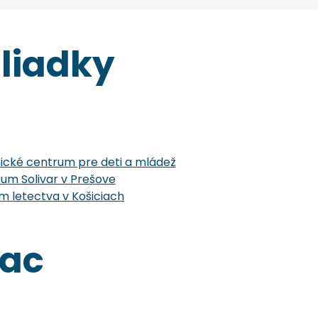
liadky
cké centrum pre deti a mládež
um Solivar v Prešove
 letectva v Košiciach
iac