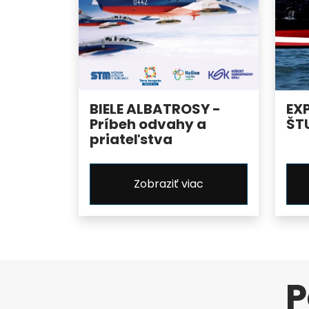
BIELE ALBATROSY -
EX
Príbeh odvahy a
ŠT
priateľstva
Zobraziť viac
P