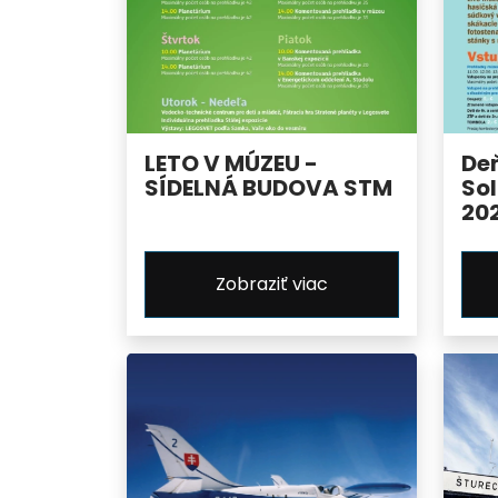
LETO V MÚZEU -
De
SÍDELNÁ BUDOVA STM
Sol
20
Zobraziť viac