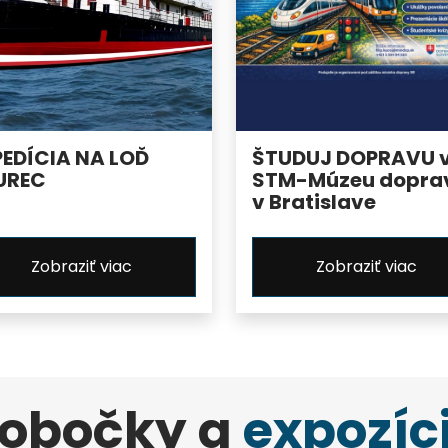
PEDÍCIA NA LOĎ
ŠTUDUJ DOPRAVU 
UREC
STM-Múzeu dopra
v Bratislave
Zobraziť viac
Zobraziť viac
obočky a
expozíc