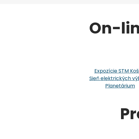
On-li
Expozície STM Koš
Sieň elektrických vý
Planetárium
Pr