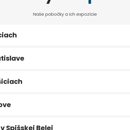
Naše pobočky a ich expozície
ciach
tislave
iciach
ove
v Spišskej Belej