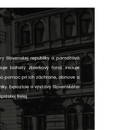
ry Slovenskej republiky a pamäťová
uje bohatý zbierkový fond, iniciuje
rnú pomoc pri ich záchrane, obnove a
iky. Expozície a výstavy Slovenského
pišskej Belej.