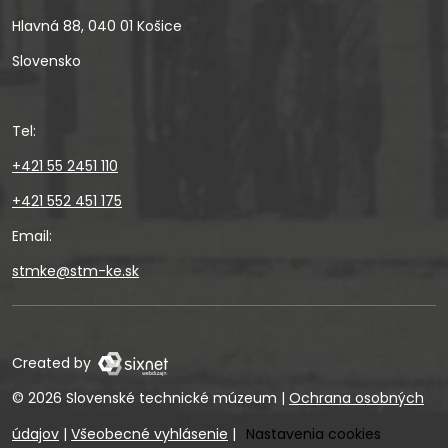
Hlavná 88, 040 01 Košice
Slovensko
Tel:
+421 55 2451 110
+421 552 451 175
Email:
stmke@stm-ke.sk
Created by
© 2026 Slovenské technické múzeum
|
Ochrana osobných
údajov
|
Všeobecné vyhlásenie
|
Nastavenia cookies