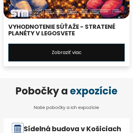
VYHODNOTENIE SÚŤAŽE - STRATENÉ
PLANÉTY V LEGOSVETE
Zobraziť viac
Pobočky a
expozície
Naše pobočky a ich expozície
Sídelná budova v Košiciach