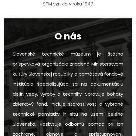
STM vzniklo v roku 1947
O nás
Slovenské technické múzeum je štátna
príspevková organizácia zriadená Ministerstvom
kultúry Slovenskej republiky a pamäťová fondová
inštitúcia špecializujúca sa na dokumentáciu
dejín vedy, výroby a techniky. Spravuje bohatý
zbierkový fond, iniciuje starostlivosť o vybrané
technické pamiatky in situ na území celého
Slovenska. Poskytuje odbornú pomoc pri ich
záchrane, obnove a sprístupňovaní.