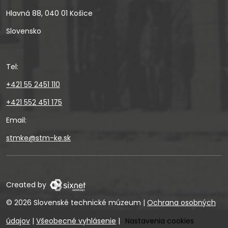
Hlavná 88, 040 01 Košice
Slovensko
Tel:
+421 55 2451 110
+421 552 451 175
Email:
stmke@stm-ke.sk
Created by
© 2026 Slovenské technické múzeum
|
Ochrana osobných
údajov
|
Všeobecné vyhlásenie
|
Nastavenia cookies