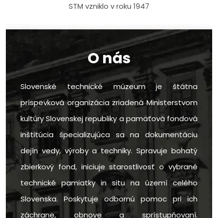
STM vzniklo v roku 1947
O nás
Slovenské technické múzeum je štátna
príspevková organizácia zriadená Ministerstvom
kultúry Slovenskej republiky a pamäťová fondová
inštitúcia špecializujúca sa na dokumentáciu
dejín vedy, výroby a techniky. Spravuje bohatý
zbierkový fond, iniciuje starostlivosť o vybrané
technické pamiatky in situ na území celého
Slovenska. Poskytuje odbornú pomoc pri ich
záchrane, obnove a sprístupňovaní.