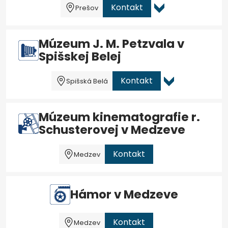
Kontakt
Prešov
Múzeum J. M. Petzvala v
Spišskej Belej
Kontakt
Spišská Belá
Múzeum kinematografie r.
Schusterovej v Medzeve
Kontakt
Medzev
Hámor v Medzeve
Kontakt
Medzev