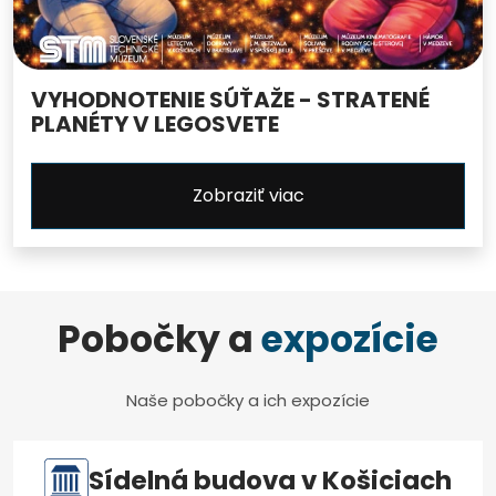
VYHODNOTENIE SÚŤAŽE - STRATENÉ
PLANÉTY V LEGOSVETE
Zobraziť viac
Pobočky a
expozície
Naše pobočky a ich expozície
Sídelná budova v Košiciach