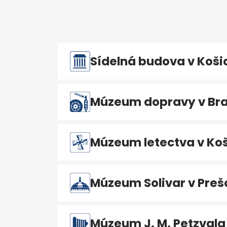
Sídelná budova v Koši
Múzeum dopravy v Bra
Múzeum letectva v Koš
Múzeum Solivar v Preš
Múzeum J. M. Petzvala 