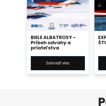
BIELE ALBATROSY -
EX
Príbeh odvahy a
ŠT
priateľstva
Zobraziť viac
P