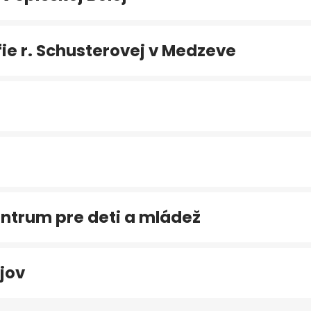
e r. Schusterovej v Medzeve
ntrum pre deti a mládež
jov