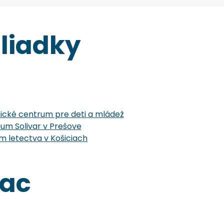
liadky
cké centrum pre deti a mládež
um Solivar v Prešove
 letectva v Košiciach
iac