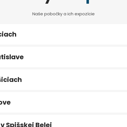
Naše pobočky a ich expozície
ciach
tislave
iciach
ove
v Spišskej Belej