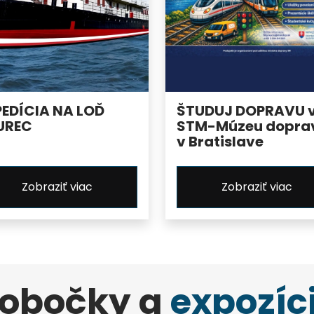
PEDÍCIA NA LOĎ
ŠTUDUJ DOPRAVU 
UREC
STM-Múzeu dopra
v Bratislave
Zobraziť viac
Zobraziť viac
obočky a
expozíc