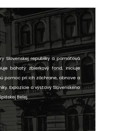
ry Slovenskej republiky a pamäťová
uje bohatý zbierkový fond, iniciuje
rnú pomoc pri ich záchrane, obnove a
iky. Expozície a výstavy Slovenského
pišskej Belej.