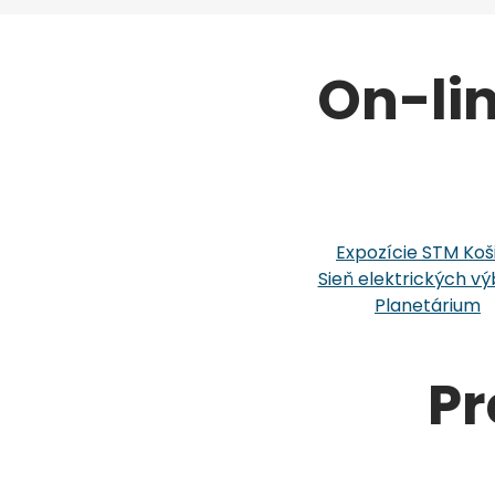
On-li
Expozície STM Koš
Sieň elektrických vý
Planetárium
Pr