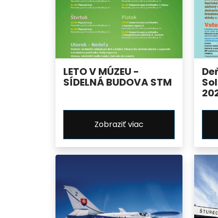
LETO V MÚZEU -
De
SÍDELNÁ BUDOVA STM
Sol
20
Zobraziť viac