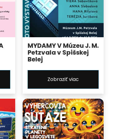
A
MYDAMY V Múzeu J. M.
Petzvala v Spišskej
Belej
Zobraziť viac