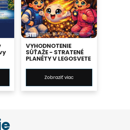
v
VYHODNOTENIE
vy
SÚŤAŽE - STRATENÉ
PLANÉTY V LEGOSVETE
Zobraziť viac
ie