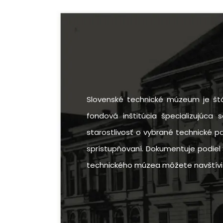
Slovenské technické múzeum je štá
fondová inštitúcia špecializujúca 
starostlivosť o vybrané technické p
sprístupňovaní. Dokumentuje podiel 
technického múzea môžete navštíviť v