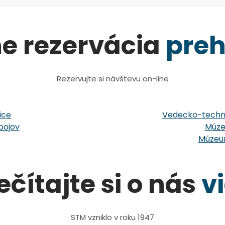
ne rezervácia
preh
Rezervujte si návštevu on-line
ice
Vedecko-techni
bojov
Múze
Múzeum
ečítajte si o nás
v
STM vzniklo v roku 1947