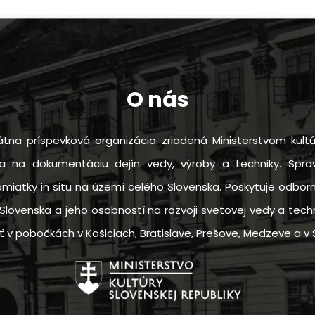
O nás
tna príspevková organizácia zriadená Ministerstvom kultú
sa na dokumentáciu dejín vedy, výroby a techniky. Sprav
amiatky in situ na území celého Slovenska. Poskytuje odbo
Slovenska a jeho osobností na rozvoji svetovej vedy a techn
 pobočkách v Košiciach, Bratislave, Prešove, Medzeve a v S