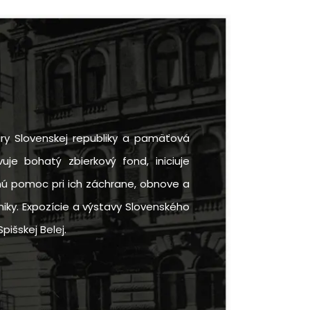
ry Slovenskej republiky a pamäťová
uje bohatý zbierkový fond, iniciuje
rnú pomoc pri ich záchrane, obnove a
iky. Expozície a výstavy Slovenského
pišskej Belej.