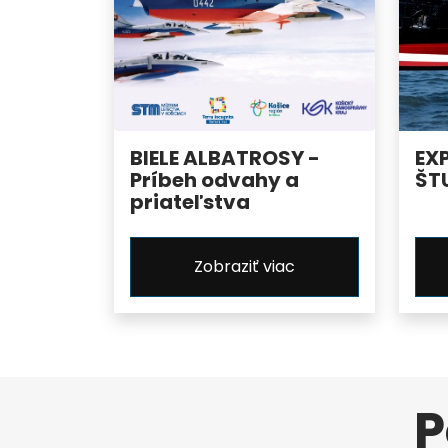
BIELE ALBATROSY -
EX
Príbeh odvahy a
ŠT
priateľstva
Zobraziť viac
P