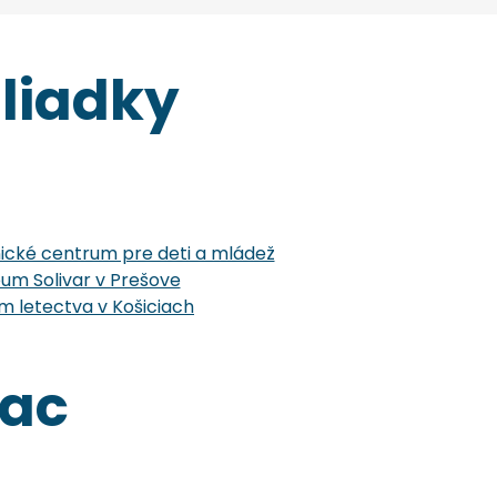
liadky
cké centrum pre deti a mládež
um Solivar v Prešove
 letectva v Košiciach
iac