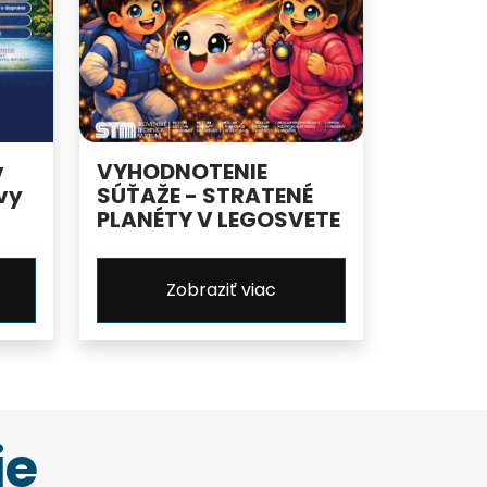
v
VYHODNOTENIE
vy
SÚŤAŽE - STRATENÉ
PLANÉTY V LEGOSVETE
Zobraziť viac
ie