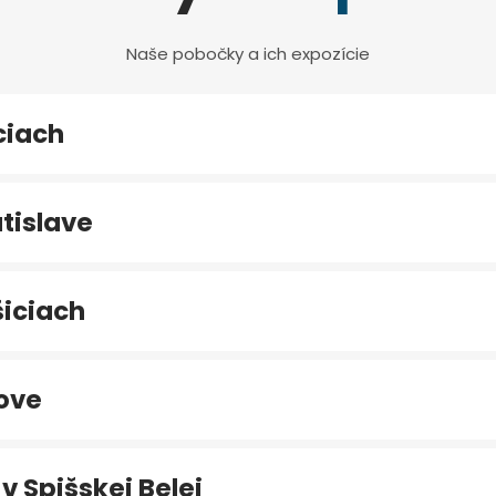
Naše pobočky a ich expozície
ciach
tislave
iciach
ove
v Spišskej Belej