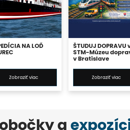
PEDÍCIA NA LOĎ
ŠTUDUJ DOPRAVU 
UREC
STM-Múzeu dopra
v Bratislave
Zobraziť viac
Zobraziť viac
obočky a
expozíc