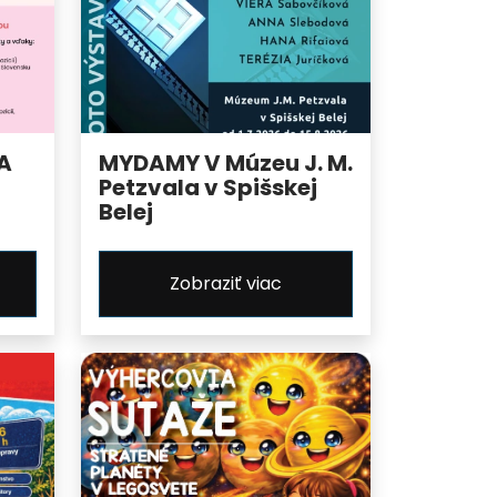
A
MYDAMY V Múzeu J. M.
Petzvala v Spišskej
Belej
Zobraziť viac