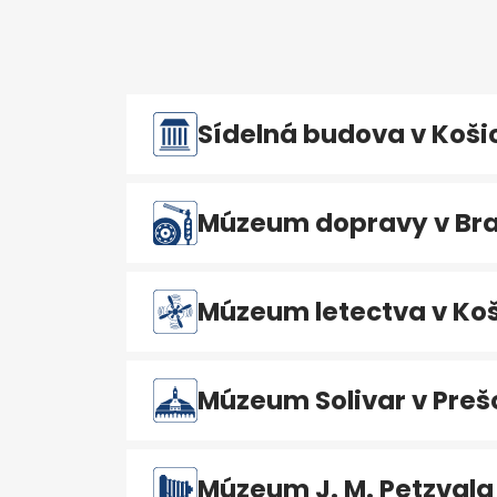
Sídelná budova v Koši
Múzeum dopravy v Bra
Múzeum letectva v Koš
Múzeum Solivar v Preš
Múzeum J. M. Petzvala 