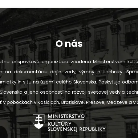
O nás
tna príspevková organizácia zriadená Ministerstvom kultú
sa na dokumentáciu dejín vedy, výroby a techniky. Sprav
amiatky in situ na území celého Slovenska. Poskytuje odbo
Slovenska a jeho osobností na rozvoji svetovej vedy a techn
 pobočkách v Košiciach, Bratislave, Prešove, Medzeve a v S