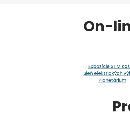
On-li
Expozície STM Koš
Sieň elektrických vý
Planetárium
Pr