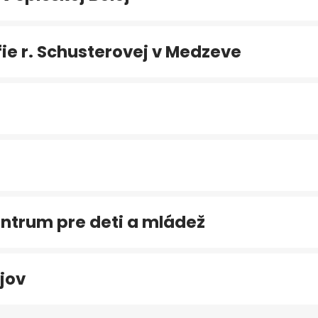
e r. Schusterovej v Medzeve
ntrum pre deti a mládež
jov