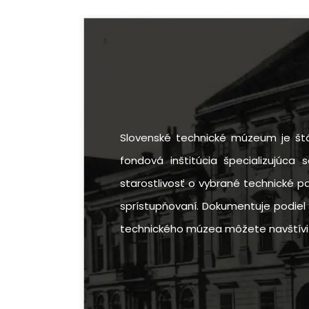
Slovenské technické múzeum je štá
fondová inštitúcia špecializujúca 
starostlivosť o vybrané technické p
sprístupňovaní. Dokumentuje podiel 
technického múzea môžete navštíviť v