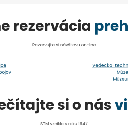
ne rezervácia
preh
Rezervujte si návštevu on-line
ice
Vedecko-techni
bojov
Múze
Múzeum
ečítajte si o nás
v
STM vzniklo v roku 1947