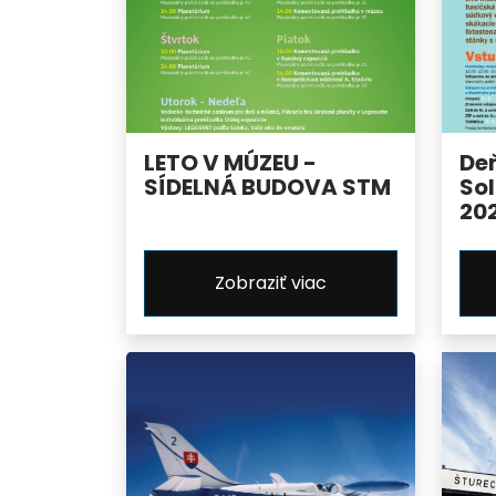
LETO V MÚZEU -
De
SÍDELNÁ BUDOVA STM
Sol
20
Zobraziť viac