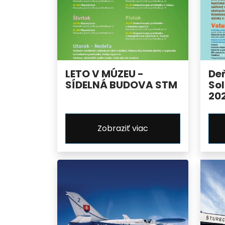
LETO V MÚZEU -
De
SÍDELNÁ BUDOVA STM
Sol
20
Zobraziť viac