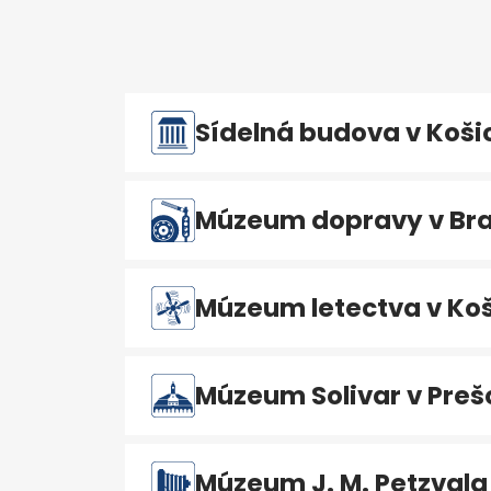
Sídelná budova v Koši
Múzeum dopravy v Bra
Múzeum letectva v Koš
Múzeum Solivar v Preš
Múzeum J. M. Petzvala 