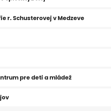
e r. Schusterovej v Medzeve
ntrum pre deti a mládež
jov