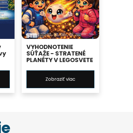
v
VYHODNOTENIE
vy
SÚŤAŽE - STRATENÉ
PLANÉTY V LEGOSVETE
Zobraziť viac
ie