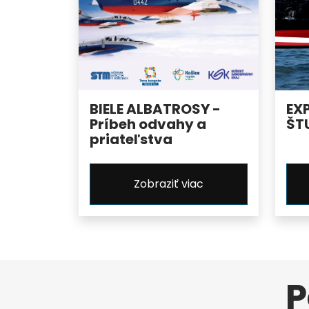
BIELE ALBATROSY -
EX
Príbeh odvahy a
ŠT
priateľstva
Zobraziť viac
P