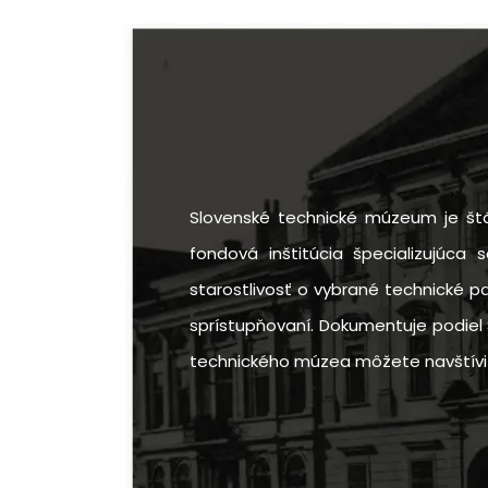
Slovenské technické múzeum je štá
fondová inštitúcia špecializujúca 
starostlivosť o vybrané technické p
sprístupňovaní. Dokumentuje podiel 
technického múzea môžete navštíviť v