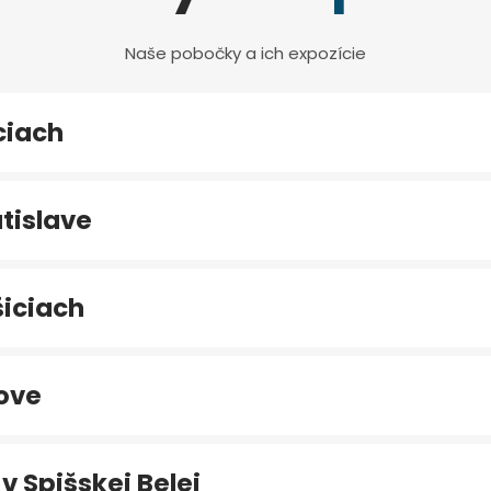
Naše pobočky a ich expozície
ciach
tislave
iciach
ove
v Spišskej Belej