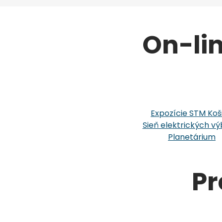
On-li
Expozície STM Koš
Sieň elektrických vý
Planetárium
Pr