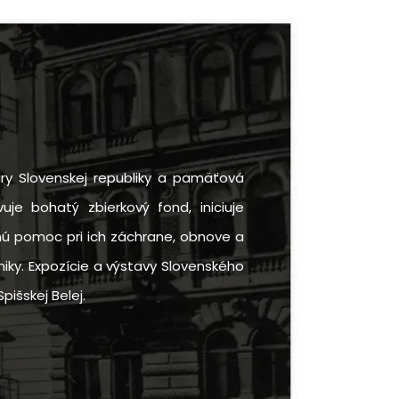
ry Slovenskej republiky a pamäťová
uje bohatý zbierkový fond, iniciuje
rnú pomoc pri ich záchrane, obnove a
iky. Expozície a výstavy Slovenského
pišskej Belej.