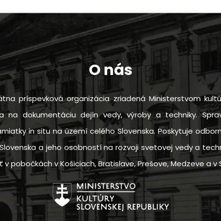
O nás
tna príspevková organizácia zriadená Ministerstvom kultú
sa na dokumentáciu dejín vedy, výroby a techniky. Sprav
amiatky in situ na území celého Slovenska. Poskytuje odbo
Slovenska a jeho osobností na rozvoji svetovej vedy a techn
 pobočkách v Košiciach, Bratislave, Prešove, Medzeve a v S