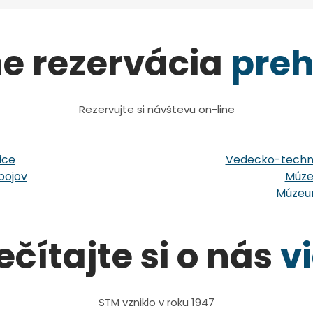
ne rezervácia
preh
Rezervujte si návštevu on-line
ice
Vedecko-techni
bojov
Múze
Múzeum
ečítajte si o nás
v
STM vzniklo v roku 1947