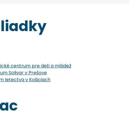
liadky
cké centrum pre deti a mládež
um Solivar v Prešove
 letectva v Košiciach
iac