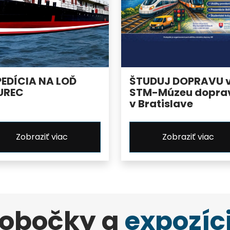
PEDÍCIA NA LOĎ
ŠTUDUJ DOPRAVU 
UREC
STM-Múzeu dopra
v Bratislave
Zobraziť viac
Zobraziť viac
obočky a
expozíc