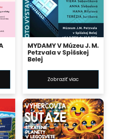
A
MYDAMY V Múzeu J. M.
Petzvala v Spišskej
Belej
Zobraziť viac