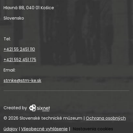
Hlavná 88, 040 01 Košice
Slovensko
Tel:
+421 55 2451 110
+421 552 451 175
Email:
stmke@stm-ke.sk
Created by
© 2026 Slovenské technické múzeum
|
Ochrana osobných
údajov
|
Všeobecné vyhlásenie
|
Nastavenia cookies