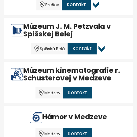
Kontakt
Prešov
Múzeum J. M. Petzvala v
Spišskej Belej
Kontakt
Spišská Belá
Múzeum kinematografie r.
Schusterovej v Medzeve
Kontakt
Medzev
Hámor v Medzeve
Kontakt
Medzev