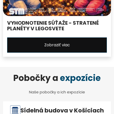
VYHODNOTENIE SÚŤAŽE - STRATENÉ
PLANÉTY V LEGOSVETE
Zobraziť viac
Pobočky a
expozície
Naše pobočky a ich expozície
Sídelná budova v Košiciach