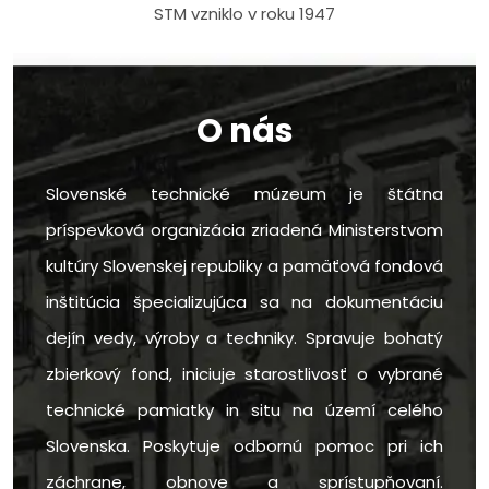
STM vzniklo v roku 1947
O nás
Slovenské technické múzeum je štátna
príspevková organizácia zriadená Ministerstvom
kultúry Slovenskej republiky a pamäťová fondová
inštitúcia špecializujúca sa na dokumentáciu
dejín vedy, výroby a techniky. Spravuje bohatý
zbierkový fond, iniciuje starostlivosť o vybrané
technické pamiatky in situ na území celého
Slovenska. Poskytuje odbornú pomoc pri ich
záchrane, obnove a sprístupňovaní.