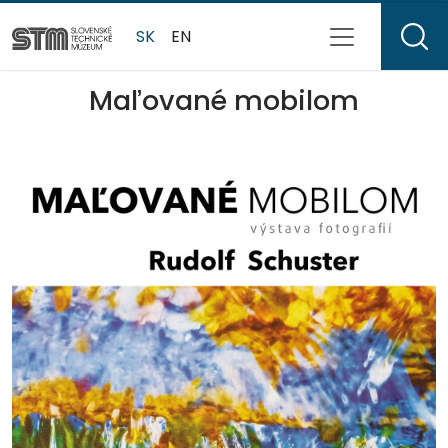
SK
EN
Maľované mobilom