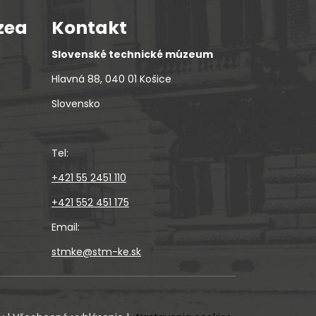
zea
Kontakt
Slovenské technické múzeum
Hlavná 88, 040 01 Košice
Slovensko
Tel:
+421 55 2451 110
+421 552 451 175
Email:
stmke@stm-ke.sk