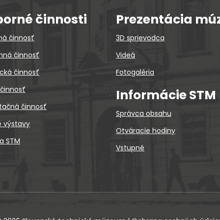
orné činnosti
Prezentácia mú
ná činnosť
3D sprievodca
ná činnosť
Videá
cká činnosť
Fotogaléria
 činnosť
Informácie STM
tačná činnosť
Správca obsahu
é výstavy
Otváracie hodiny
ca STM
Vstupné