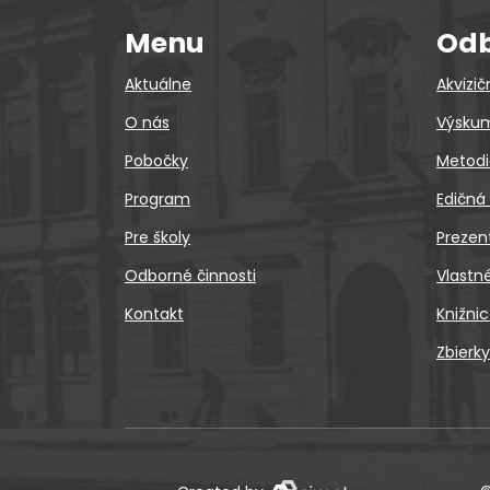
Menu
Odb
Aktuálne
Akvizič
O nás
Výskum
Pobočky
Metodi
Program
Edičná
Pre školy
Prezen
Odborné činnosti
Vlastn
Kontakt
Knižni
Zbierky