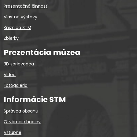
Prezentačná činnosť
Vlastné výstavy
Knižnica STM
Zbierky
Prezentácia múzea
3D sprievodca
Videá
Fotogaléria
Informácie STM
Správca obsahu
Otváracie hodiny
Vstupné