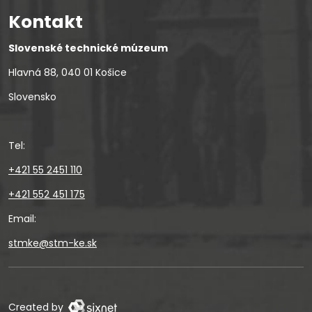
Kontakt
Slovenské technické múzeum
Hlavná 88, 040 01 Košice
Slovensko
Tel:
+421 55 2451 110
+421 552 451 175
Email:
stmke@stm-ke.sk
Created by