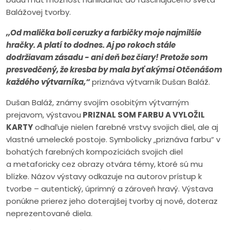
Balážovej tvorby.
,,
Od malička boli ceruzky a farbičky moje najmilšie
hračky. A platí to dodnes. Aj po rokoch stále
dodržiavam zásadu - ani deň bez čiary! Pretože som
presvedčený, že kresba by mala byť akýmsi Otčenášom
každého výtvarníka,“
priznáva výtvarník Dušan Baláž.
Dušan Baláž, známy svojím osobitým výtvarným
prejavom, výstavou
PRIZNAL SOM FARBU A VYLOŽIL
KARTY
odhaľuje nielen farebné vrstvy svojich diel, ale aj
vlastné umelecké postoje. Symbolicky „priznáva farbu“ v
bohatých farebných kompozíciách svojich diel
a metaforicky cez obrazy otvára témy, ktoré sú mu
blízke. Názov výstavy odkazuje na autorov prístup k
tvorbe – autentický, úprimný a zároveň hravý. Výstava
ponúkne prierez jeho doterajšej tvorby aj nové, doteraz
neprezentované diela.