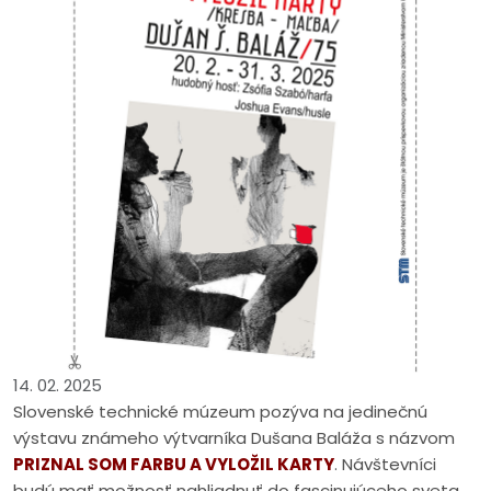
14. 02. 2025
Slovenské technické múzeum pozýva na jedinečnú
výstavu známeho výtvarníka Dušana Baláža s názvom
PRIZNAL SOM FARBU A VYLOŽIL KARTY
. Návštevníci
budú mať možnosť nahliadnuť do fascinujúceho sveta