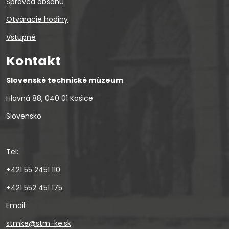
Správca obsahu
Otváracie hodiny
Vstupné
Kontakt
Slovenské technické múzeum
Hlavná 88, 040 01 Košice
Slovensko
Tel:
+421 55 2451 110
+421 552 451 175
Email:
stmke@stm-ke.sk