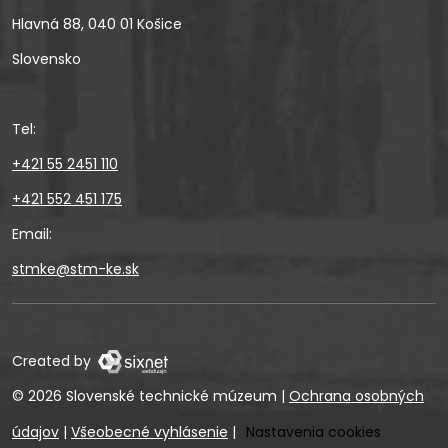
Hlavná 88, 040 01 Košice
Slovensko
Tel:
+421 55 2451 110
+421 552 451 175
Email:
stmke@stm-ke.sk
Created by
© 2026 Slovenské technické múzeum
|
Ochrana osobných
údajov
|
Všeobecné vyhlásenie
|
Nastavenia cookies