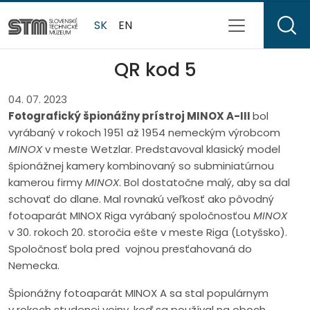
SK
EN
QR kod 5
04. 07. 2023
Fotografický špionážny prístroj MINOX A-III
bol
vyrábaný v rokoch 1951 až 1954 nemeckým výrobcom
MINOX
v meste Wetzlar. Predstavoval klasický model
špionážnej kamery kombinovaný so subminiatúrnou
kamerou firmy
MINOX
. Bol dostatočne malý, aby sa dal
schovať do dlane. Mal rovnakú veľkosť ako pôvodný
fotoaparát MINOX Riga vyrábaný spoločnosťou
MINOX
v 30. rokoch 20. storočia ešte v meste Riga (Lotyšsko).
Spoločnosť bola pred vojnou presťahovaná do
Nemecka.
Špionážny fotoaparát MINOX A sa stal populárnym
v rokoch studenej vojny, keď sa používal na oboch