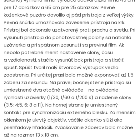
pre 17 obrázkov a 65 cm pre 25 obrázkov. Pevné
koženkové puzdro dovolilo aj pád prístroja z veľkej výšky.
Pevná šnúrka umožňovala zavesenie prístroja na krk.
Prístroj bol dokonale uzatvorený proti prachu a svetlu. Pri
vysunutí prístroja do pohotovostnej polohy sa natiahla
uzávierka a pri spätnom zasunutí sa previnul film. Ak
nebolo potrebné meniť nastavenie clony, času
a vzdialenosti, stačilo vysunúť bok prístroja a stlačiť
spúšť. Spúšť tvoril malý štvorcový výstupok vedľa
zaostrenia. Pri určitej praxi bolo možné exponovať až 1,5
záberu za sekundu. Na pravej bočnej stene prístroja sú
umiestnené dva otočné ovládače ‒ na ovládanie
rýchlosti uzávierky (1/30, 1/60 a 1/200 s) a riadenie clony
(3,5; 4;5, 6; 8 a 11). Na hornej strane je umiestnený
kontakt pre synchronizáciu externého blesku. Za menším
okienkom je ukrytý objektív, väčšie okienko slúži ako
priehľadový hľadáčik. Zväčšovanie záberov bolo možné
až na rozmer 13 x 18 cm.