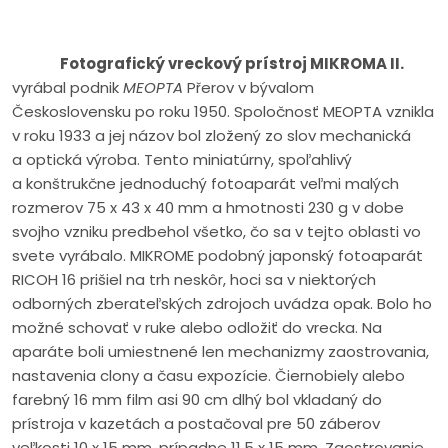
Fotografický vreckový prístroj MIKROMA II.
vyrábal podnik
MEOPTA
Přerov v bývalom
Československu po roku 1950. Spoločnosť MEOPTA vznikla
v roku 1933 a jej názov bol zložený zo slov mechanická
a optická výroba. Tento miniatúrny, spoľahlivý
a konštrukčne jednoduchý fotoaparát veľmi malých
rozmerov 75 x 43 x 40 mm a hmotnosti 230 g v dobe
svojho vzniku predbehol všetko, čo sa v tejto oblasti vo
svete vyrábalo. MIKROME podobný japonský fotoaparát
RICOH 16 prišiel na trh neskôr, hoci sa v niektorých
odborných zberateľských zdrojoch uvádza opak. Bolo ho
možné schovať v ruke alebo odložiť do vrecka. Na
aparáte boli umiestnené len mechanizmy zaostrovania,
nastavenia clony a času expozície. Čiernobiely alebo
farebný 16 mm film asi 90 cm dlhý bol vkladaný do
prístroja v kazetách a postačoval pre 50 záberov
veľkosti 10 x 15 mm, prípadne 11,5 x 15 mm. Zaostrovanie