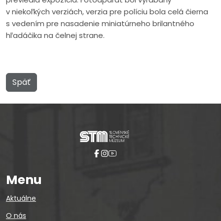
v niekoľkých verziách, verzia pre políciu bola celá čierna
s vedením pre nasadenie miniatúrneho brilantného
hľadáčika na čelnej strane.
Späť
Menu
Aktuálne
O nás