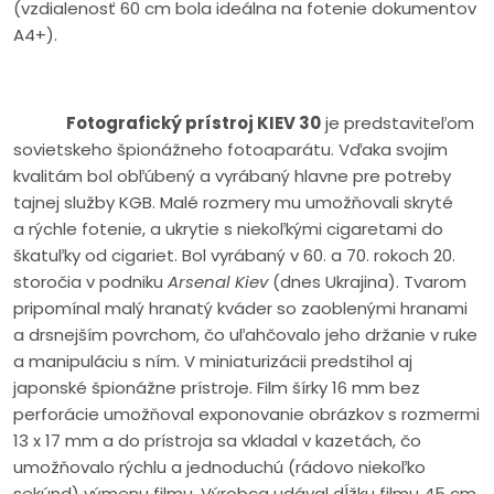
(vzdialenosť 60 cm bola ideálna na fotenie dokumentov
A4+).
Fotografický prístroj KIEV 30
je predstaviteľom
sovietskeho špionážneho fotoaparátu. Vďaka svojim
kvalitám bol obľúbený a vyrábaný hlavne pre potreby
tajnej služby KGB. Malé rozmery mu umožňovali skryté
a rýchle fotenie, a ukrytie s niekoľkými cigaretami do
škatuľky od cigariet. Bol vyrábaný v 60. a 70. rokoch 20.
storočia v podniku
Arsenal Kiev
(dnes Ukrajina). Tvarom
pripomínal malý hranatý kváder so zaoblenými hranami
a drsnejším povrchom, čo uľahčovalo jeho držanie v ruke
a manipuláciu s ním. V miniaturizácii predstihol aj
japonské špionážne prístroje. Film šírky 16 mm bez
perforácie umožňoval exponovanie obrázkov s rozmermi
13 x 17 mm a do prístroja sa vkladal v kazetách, čo
umožňovalo rýchlu a jednoduchú (rádovo niekoľko
sekúnd) výmenu filmu. Výrobca udával dĺžku filmu 45 cm