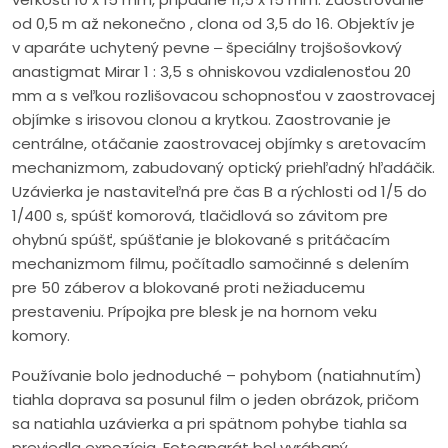
od 0,5 m až nekonečno , clona od 3,5 do 16. Objektív je
v aparáte uchytený pevne ‒ špeciálny trojšošovkový
anastigmat Mirar 1 : 3,5 s ohniskovou vzdialenosťou 20
mm a s veľkou rozlišovacou schopnosťou v zaostrovacej
objímke s irisovou clonou a krytkou. Zaostrovanie je
centrálne, otáčanie zaostrovacej objímky s aretovacím
mechanizmom, zabudovaný optický priehľadný hľadáčik.
Uzávierka je nastaviteľná pre čas B a rýchlosti od 1/5 do
1/400 s, spúšť komorová, tlačidlová so závitom pre
ohybnú spúšť, spúšťanie je blokované s pritáčacím
mechanizmom filmu, počítadlo samočinné s delením
pre 50 záberov a blokované proti nežiaducemu
prestaveniu. Prípojka pre blesk je na hornom veku
komory.
Používanie bolo jednoduché – pohybom (natiahnutím)
tiahla doprava sa posunul film o jeden obrázok, pričom
sa natiahla uzávierka a pri spätnom pohybe tiahla sa
previedla expozícia. Fotoaparát bol vyrábaný