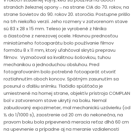
stranách železnej opony ̶ na strane CIA do 70. rokov, na
strane Sovietov do 90. rokov 20. storočia. Postupne prišlo
na trh niekoľko verzií. Jeho rozmery v zatvorenom stave
sú 83 x 28 x 15 mm. Teleso je vyrobené z hliníka
a čiastočne z nerezovej ocele. Hlavnou prednosťou
miniatúrneho fotoaparátu bolo používanie filmov
formátu 8 x 11 mm, ktorý uľahčoval skrytú prepravu
filmov. Vyznačoval sa kvalitnou šošovkou, tuhou
mechanikou a jednoduchou obsluhou. Pred
fotografovaním bolo potrebné fotoaparát otvoriť
roztiahnutím oboch koncov. Spätným zasunutím sa
posunul o ďalšiu snímku. Tlačidlo spúšťača je
umiestnené na hornej strane, objektív prístroja COMPLAN
bol v zatvorenom stave ukrytý na boku. Nemal
zabudovaný expozimeter, mal mechanickú uzávierku (od
½ do 1/1000 s), zaostrenie od 20 cm do nekonečna, na
pravom boku bola pripevnená meracia reťaz dlhá 60 cm
na upevnenie a prípadne aj na meranie vzdialenosti