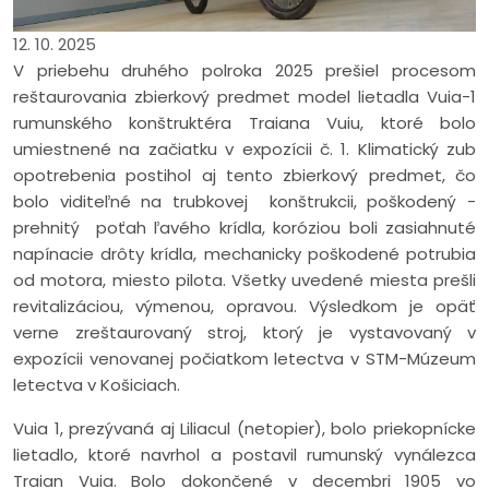
12. 10. 2025
V priebehu druhého polroka 2025 prešiel procesom
reštaurovania zbierkový predmet model lietadla Vuia-1
rumunského konštruktéra Traiana Vuiu, ktoré bolo
umiestnené na začiatku v expozícii č. 1. Klimatický zub
opotrebenia postihol aj tento zbierkový predmet, čo
bolo viditeľné na trubkovej konštrukcii, poškodený -
prehnitý poťah ľavého krídla, koróziou boli zasiahnuté
napínacie drôty krídla, mechanicky poškodené potrubia
od motora, miesto pilota. Všetky uvedené miesta prešli
revitalizáciou, výmenou, opravou. Výsledkom je opäť
verne zreštaurovaný stroj, ktorý je vystavovaný v
expozícii venovanej počiatkom letectva v STM-Múzeum
letectva v Košiciach.
Vuia 1, prezývaná aj Liliacul (netopier), bolo priekopnícke
lietadlo, ktoré navrhol a postavil rumunský vynálezca
Traian Vuia. Bolo dokončené v decembri 1905 vo