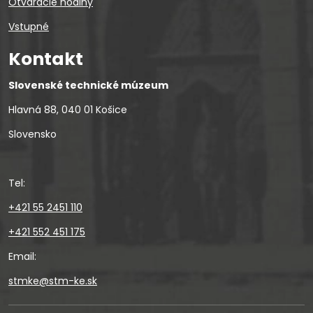
Otváracie hodiny
Vstupné
Kontakt
Slovenské technické múzeum
Hlavná 88, 040 01 Košice
Slovensko
Tel:
+421 55 2451 110
+421 552 451 175
Email:
stmke@stm-ke.sk