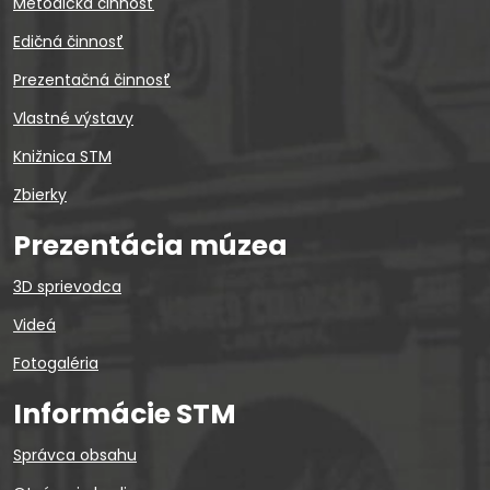
Metodická činnosť
Edičná činnosť
Prezentačná činnosť
Vlastné výstavy
Knižnica STM
Zbierky
Prezentácia múzea
3D sprievodca
Videá
Fotogaléria
Informácie STM
Správca obsahu