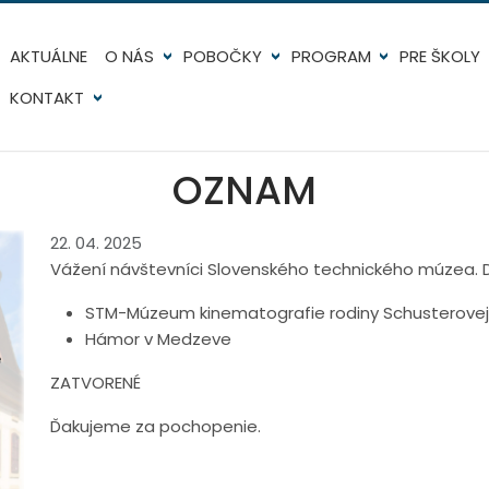
AKTUÁLNE
O NÁS
POBOČKY
PROGRAM
PRE ŠKOLY
KONTAKT
OZNAM
22. 04. 2025
Vážení návštevníci Slovenského technického múzea. D
STM-Múzeum kinematografie rodiny Schusterove
Hámor v Medzeve
ZATVORENÉ
Ďakujeme za pochopenie.