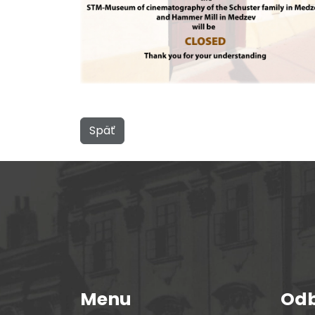
Späť
Menu
Odb