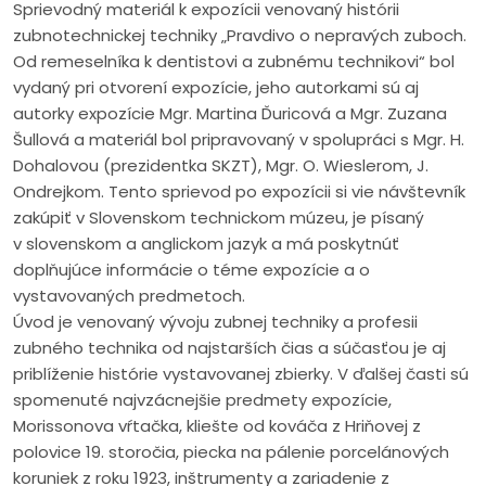
Sprievodný materiál k expozícii venovaný histórii
zubnotechnickej techniky „Pravdivo o nepravých zuboch.
Od remeselníka k dentistovi a zubnému technikovi“ bol
vydaný pri otvorení expozície, jeho autorkami sú aj
autorky expozície Mgr. Martina Ďuricová a Mgr. Zuzana
Šullová a materiál bol pripravovaný v spolupráci s Mgr. H.
Dohalovou (prezidentka SKZT), Mgr. O. Wieslerom, J.
Ondrejkom. Tento sprievod po expozícii si vie návštevník
zakúpiť v Slovenskom technickom múzeu, je písaný
v slovenskom a anglickom jazyk a má poskytnúť
doplňujúce informácie o téme expozície a o
vystavovaných predmetoch.
Úvod je venovaný vývoju zubnej techniky a profesii
zubného technika od najstarších čias a súčasťou je aj
priblíženie histórie vystavovanej zbierky. V ďalšej časti sú
spomenuté najvzácnejšie predmety expozície,
Morissonova vŕtačka, kliešte od kováča z Hriňovej z
polovice 19. storočia, piecka na pálenie porcelánových
koruniek z roku 1923, inštrumenty a zariadenie z