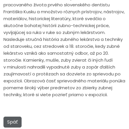
pracovaného života prvého slovenského dentistu
Františka Kusku a množstvo rôznych prístrojov, nástrojov,
materiálov, historickej literatúry, ktoré svedčia o
skutočne bohatej histórii zubno-technickej práce,
vyvíjajúcej sa ruka v ruke so zubným lekárstvom.
Nasleduje stručná história zubného lekárstva a techniky
od staroveku, cez stredovek a 18. storočie, kedy zubné
lekárstvo vzniká ako samostatný odbor, až po 20.
storočie. Kamienky, mušle, zuby zvierat či iných ľudí
v minulosti nahradili vypadnuté zuby a zopár ďalších
zaujímavostí o protézach sa dozviete zo sprievodu po
expozícii. Obrazová časť sprievodného materiálu ponúka
pomerne široký výber predmetov zo zbierky zubnej
techniky, ktoré si viete pozrieť priamo v expozícii.
Späť