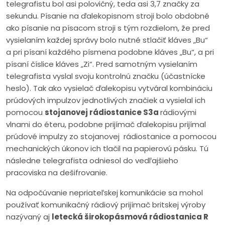
telegrafistu bol asi polovičný, teda asi 3,7 značky za
sekundu. Písanie na ďalekopisnom stroji bolo obdobné
ako písanie na písacom stroji s tým rozdielom, že pred
vysielaním každej správy bolo nutné stlačiť kláves „Bu“
a pri písaní každého písmena podobne kláves „Bu“, a pri
písaní číslice kláves „Zi“. Pred samotným vysielaním
telegrafista vyslal svoju kontrolnú značku (účastnícke
heslo). Tak ako vysielač ďalekopisu vytváral kombináciu
prúdových impulzov jednotlivých značiek a vysielal ich
pomocou
stojanovej rádiostanice S3a
rádiovými
vlnami do éteru, podobne prijímač ďalekopisu prijímal
prúdové impulzy zo stojanovej rádiostanice a pomocou
mechanických úkonov ich tlačil na papierovú pásku. Tú
následne telegrafista odniesol do vedľajšieho
pracoviska na dešifrovanie.
Na odpočúvanie nepriateľskej komunikácie sa mohol
používať komunikačný rádiový prijímač britskej výroby
nazývaný aj
letecká širokopásmová rádiostanica R