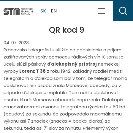
SK
EN
QR kod 9
04. 07. 2023
Pracovisko telegrafistu
slúžilo na odosielanie a príjem
zašifrovaných správ pomocou rádiových vĺn. K tomuto
účelu slúžil páskový
ďalekopisný prístroj
nemeckej
výroby
Lorenz T 36
z roku 1942. Základný rozdiel medzi
telegrafom a ďalekopisom bol v tom, že telegraf mohla
obsluhovať len osoba znalá Morseovej abecedy, čo v
prípade ďalekopisu neplatilo. Ten mohla obsluhovať
osoba, ktorá Morseovu abecedu nepoznala. Ďalekopis
pracoval normalizovanou telegrafnou rýchlosťou 50 bd
(baudov) za sekundu, čo zodpovedalo maximálnemu
výkonu asi 7 značiek (značka = bodka, čiarka) za
sekundu, teda asi 71 slov za minútu. Priemerný výkon