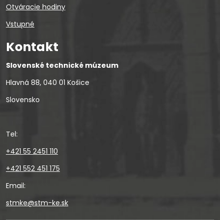
Otváracie hodiny
Vstupné
Kontakt
Slovenské technické múzeum
Hlavná 88, 040 01 Košice
Slovensko
Tel:
+421 55 2451 110
+421 552 451 175
Email:
stmke@stm-ke.sk