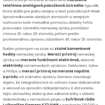
telefónna analógová pobočková ústredňa
typu MB,
ktorá slúžila pre jednu verejnú a šesť pobočkových liniek.
Sprostredkovanie všetkých domácich a verejných
rozhovorov bolo manuálne pomocou obsluhy tohto
pracoviska. Ústredňa nemeckej výroby pochádza
z konca 20. rokov 20. storočia, pričom prešla
profesionálnou opravou začiatkom 40. rokov 20. storočia.
Ďalším prístrojom na stole sú
stolné kameninové
hodiny
nemeckej výroby.
Merací prístroj
nemeckej
výroby na
meranie funkčnosti
elektrónok,
dobové
elektrónky
od nemeckých výrobcov
Telefunken, Valvo
a
Philips
a
merací prístroj na meranie napätia
a prúdu
od známeho výrobcu
Siemens
navodzujú
dojem, že telegrafista bol vo voľnom čase rádioamatér
a venoval sa opravám rádioprijímačov. K dotvoreniu
tejto atmosféry slúžia aj dve odborné knihy z oblasti
rádiotechniky v nemeckom jazyku a
kufríkové rádio
Luftwaffen Siemens K32 GWB
s napájaním 120/220 V