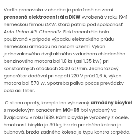
Vedľa pracoviska v chodbe je položená na zemi
prenosná elektrocentrála DKW
vyrobená v roku 1941
nemeckou firmou
DKW
, ktorá patrila pod spoločnosť
Auto Union AG, Chemnitz
. Elektrocentrála bola
používaná v prípade výpadku elektrického prúdu
nemeckou armádou na našom území. Výkon
jednovalcového dvojtaktného vzduchom chladeného
benzínového motora bol 1,8 ks (asi 1,35 kW) pri
konštantných otáčkach 3000 ot/min. Jednofázový
generátor dodával pri napätí 220 V prúd 2,6 A, výkon
motora bol 570 W. Spotreba paliva počas prevádzky
bola asi 1 liter.
O stenu opretý, kompletne vybavený
armádny bicykel
s modelovým označením
MO-05
bol vyrobený vo
Švajčiarsku v roku 1939. Rám bicykla je vyrobený z ocele,
hmotnosť bicykla je 30 kg, brzda predného kolesa je
bubnová, brzda zadného kolesa je typu kontra torpédo,