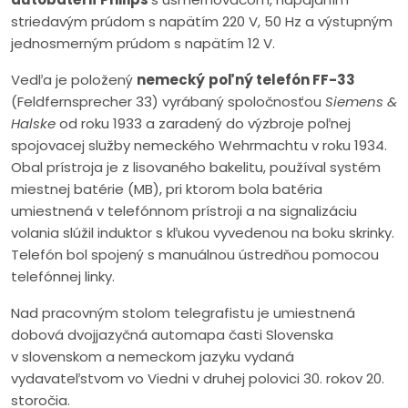
striedavým prúdom s napätím 220 V, 50 Hz a výstupným
jednosmerným prúdom s napätím 12 V.
Vedľa je položený
nemecký
poľný telefón FF-33
(Feldfernsprecher 33) vyrábaný spoločnosťou
Siemens &
Halske
od roku 1933 a zaradený do výzbroje poľnej
spojovacej služby nemeckého Wehrmachtu v roku 1934.
Obal prístroja je z lisovaného bakelitu, používal systém
miestnej batérie (MB), pri ktorom bola batéria
umiestnená v telefónnom prístroji a na signalizáciu
volania slúžil induktor s kľukou vyvedenou na boku skrinky.
Telefón bol spojený s manuálnou ústredňou pomocou
telefónnej linky.
Nad pracovným stolom telegrafistu je umiestnená
dobová dvojjazyčná automapa časti Slovenska
v slovenskom a nemeckom jazyku vydaná
vydavateľstvom vo Viedni v druhej polovici 30. rokov 20.
storočia.