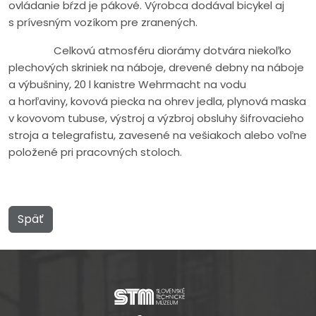
ovládanie bŕzd je pákové. Výrobca dodával bicykel aj
s prívesným vozíkom pre zranených.
Celkovú atmosféru diorámy dotvára niekoľko
plechových skriniek na náboje, drevené debny na náboje
a výbušniny, 20 l kanistre Wehrmacht na vodu
a horľaviny, kovová piecka na ohrev jedla, plynová maska
v kovovom tubuse, výstroj a výzbroj obsluhy šifrovacieho
stroja a telegrafistu, zavesené na vešiakoch alebo voľne
položené pri pracovných stoloch.
Späť