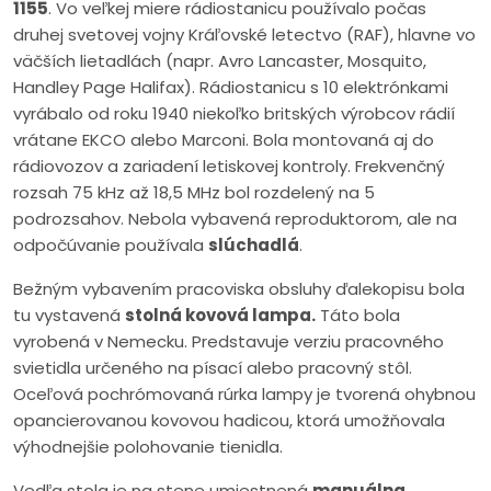
1155
. Vo veľkej miere rádiostanicu používalo počas
druhej svetovej vojny Kráľovské letectvo (RAF), hlavne vo
väčších lietadlách (napr. Avro Lancaster, Mosquito,
Handley Page Halifax). Rádiostanicu s 10 elektrónkami
vyrábalo od roku 1940 niekoľko britských výrobcov rádií
vrátane EKCO alebo Marconi. Bola montovaná aj do
rádiovozov a zariadení letiskovej kontroly. Frekvenčný
rozsah 75 kHz až 18,5 MHz bol rozdelený na 5
podrozsahov. Nebola vybavená reproduktorom, ale na
odpočúvanie používala
slúchadlá
.
Bežným vybavením pracoviska obsluhy ďalekopisu bola
tu vystavená
stolná kovová lampa.
Táto bola
vyrobená v Nemecku. Predstavuje verziu pracovného
svietidla určeného na písací alebo pracovný stôl.
Oceľová pochrómovaná rúrka lampy je tvorená ohybnou
opancierovanou kovovou hadicou, ktorá umožňovala
výhodnejšie polohovanie tienidla.
Vedľa stola je na stene umiestnená
manuálna