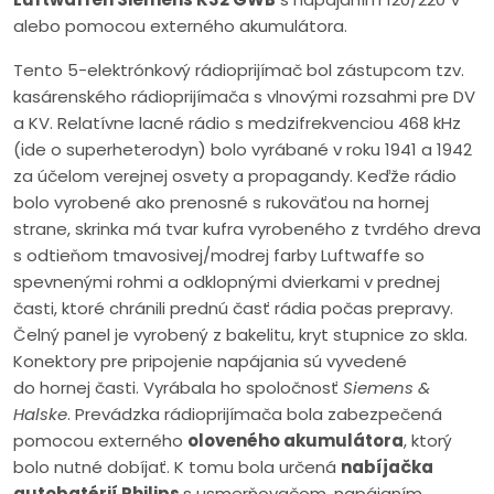
alebo pomocou externého akumulátora.
Tento 5-elektrónkový rádioprijímač bol zástupcom tzv.
kasárenského rádioprijímača s vlnovými rozsahmi pre DV
a KV. Relatívne lacné rádio s medzifrekvenciou 468 kHz
(ide o superheterodyn) bolo vyrábané v roku 1941 a 1942
za účelom verejnej osvety a propagandy. Keďže rádio
bolo vyrobené ako prenosné s rukoväťou na hornej
strane, skrinka má tvar kufra vyrobeného z tvrdého dreva
s odtieňom tmavosivej/modrej farby Luftwaffe so
spevnenými rohmi a odklopnými dvierkami v prednej
časti, ktoré chránili prednú časť rádia počas prepravy.
Čelný panel je vyrobený z bakelitu, kryt stupnice zo skla.
Konektory pre pripojenie napájania sú vyvedené
do hornej časti. Vyrábala ho spoločnosť
Siemens &
Halske
. Prevádzka rádioprijímača bola zabezpečená
pomocou externého
oloveného akumulátora
, ktorý
bolo nutné dobíjať. K tomu bola určená
nabíjačka
autobatérií Philips
s usmerňovačom, napájaním