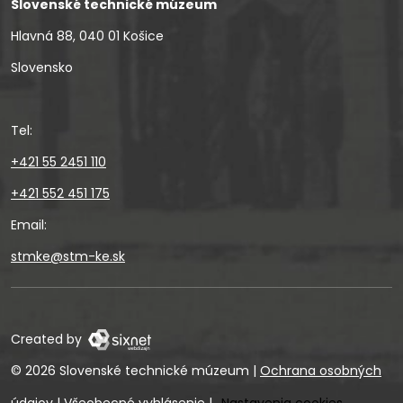
Slovenské technické múzeum
Hlavná 88, 040 01 Košice
Slovensko
Tel:
+421 55 2451 110
+421 552 451 175
Email:
stmke@stm-ke.sk
Created by
© 2026 Slovenské technické múzeum
|
Ochrana osobných