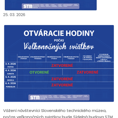
25. 03. 2026
Vážení návštevníci Slovenského technického múzea,
počas veľkonočných sviatkov bude Sídelná budova STM