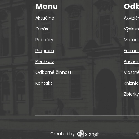
Menu
Odb
Aktuálne
Akvizič
O nás
Výskum
Pobočky
Metodi
Program
Edičná
Pre školy
Prezen
Odborné činnosti
Vlastn
Kontakt
Knižni
Zbierky
Created by
©