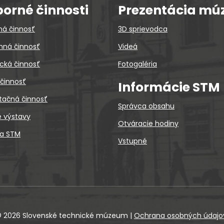
orné činnosti
Prezentácia mú
ná činnosť
3D sprievodca
ná činnosť
Videá
cká činnosť
Fotogaléria
 činnosť
Informácie STM
tačná činnosť
Správca obsahu
é výstavy
Otváracie hodiny
ca STM
Vstupné
 2026 Slovenské technické múzeum
|
Ochrana osobných údajo