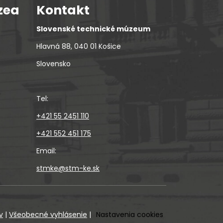
zea
Kontakt
Slovenské technické múzeum
Hlavná 88, 040 01 Košice
Slovensko
Tel:
+421 55 2451 110
+421 552 451 175
Email:
stmke@stm-ke.sk
v
|
Všeobecné vyhlásenie
|
Nastavenia cookies