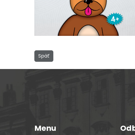
Späť
Menu
Odb