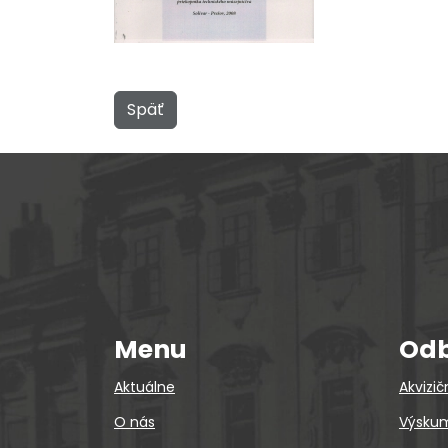
Späť
Menu
Odb
Aktuálne
Akvizič
O nás
Výskum