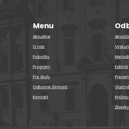
Menu
Odb
Aktuálne
Akvizič
O nás
Výskum
Pobočky
Metodi
Program
Edičná
Pre školy
Prezen
Odborné činnosti
Vlastn
Kontakt
Knižni
Zbierky