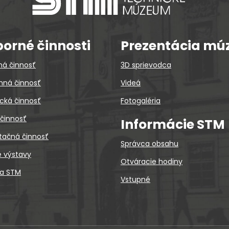
orné činnosti
Prezentácia mú
ná činnosť
3D sprievodca
ná činnosť
Videá
cká činnosť
Fotogaléria
 činnosť
Informácie STM
tačná činnosť
Správca obsahu
é výstavy
Otváracie hodiny
ca STM
Vstupné