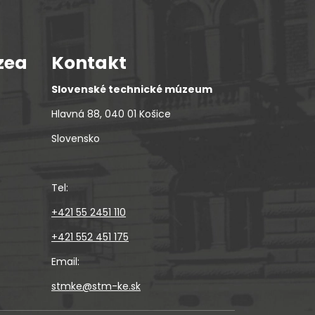
zea
Kontakt
Slovenské technické múzeum
Hlavná 88, 040 01 Košice
Slovensko
Tel:
+421 55 2451 110
+421 552 451 175
Email:
stmke@stm-ke.sk