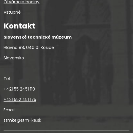
Otváracie hodiny
Vstupné
Kontakt
Slovenské technické múzeum
Hlavná 88, 040 01 Košice
Slovensko
Tel:
+421 55 2451 110
+421 552 451 175
Email:
stmke@stm-ke.sk