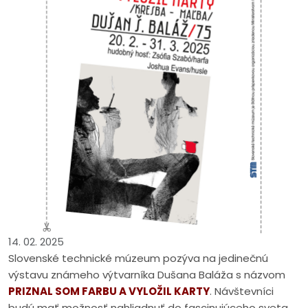
14. 02. 2025
Slovenské technické múzeum pozýva na jedinečnú
výstavu známeho výtvarníka Dušana Baláža s názvom
PRIZNAL SOM FARBU A VYLOŽIL KARTY
. Návštevníci
budú mať možnosť nahliadnuť do fascinujúceho sveta