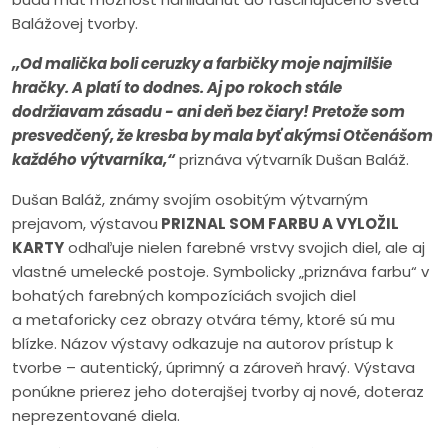
Balážovej tvorby.
,,
Od malička boli ceruzky a farbičky moje najmilšie
hračky. A platí to dodnes. Aj po rokoch stále
dodržiavam zásadu - ani deň bez čiary! Pretože som
presvedčený, že kresba by mala byť akýmsi Otčenášom
každého výtvarníka,“
priznáva výtvarník Dušan Baláž.
Dušan Baláž, známy svojím osobitým výtvarným
prejavom, výstavou
PRIZNAL SOM FARBU A VYLOŽIL
KARTY
odhaľuje nielen farebné vrstvy svojich diel, ale aj
vlastné umelecké postoje. Symbolicky „priznáva farbu“ v
bohatých farebných kompozíciách svojich diel
a metaforicky cez obrazy otvára témy, ktoré sú mu
blízke. Názov výstavy odkazuje na autorov prístup k
tvorbe – autentický, úprimný a zároveň hravý. Výstava
ponúkne prierez jeho doterajšej tvorby aj nové, doteraz
neprezentované diela.