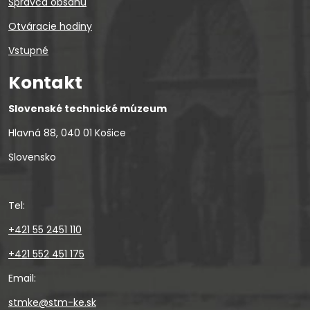
Správca obsahu
Otváracie hodiny
Vstupné
Kontakt
Slovenské technické múzeum
Hlavná 88, 040 01 Košice
Slovensko
Tel:
+421 55 2451 110
+421 552 451 175
Email:
stmke@stm-ke.sk