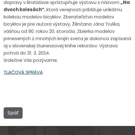
dopravy v Bratislave sprístupňuje výstavu s názvom
„Na
dvoch kolesách“
, ktorá verejnosti približuje unikátnu
kolekciu modelov bicyklov. Zberateľstvo modelov
bicyklov je pre autora výstavy, Žilinčana Jána Trulíka,
vášňou od 90. rokov 20. storočia. Zbierka modelov
prinesených z mnohých krajín sveta je dokonca zapísaná
aj v slovenskej Guinessovej knihe rekordov. Výstava
potrvá do 31. 3. 2024.
Srdečne Vás pozývame.
TLAČOVÁ SPRÁVA
Späť