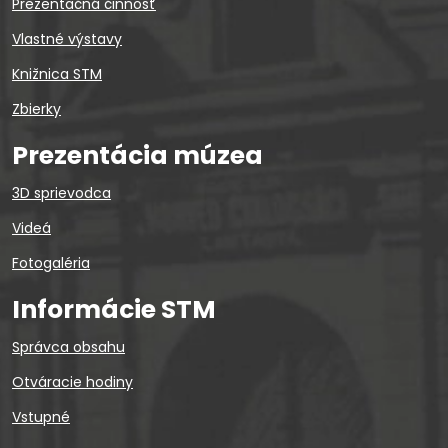
Prezentačná činnosť
Vlastné výstavy
Knižnica STM
Zbierky
Prezentácia múzea
3D sprievodca
Videá
Fotogaléria
Informácie STM
Správca obsahu
Otváracie hodiny
Vstupné