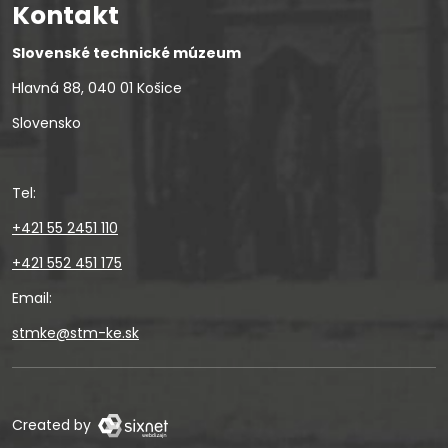
Kontakt
Slovenské technické múzeum
Hlavná 88, 040 01 Košice
Slovensko
Tel:
+421 55 2451 110
+421 552 451 175
Email:
stmke@stm-ke.sk
Created by