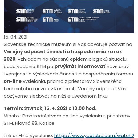
15. 04. 2021
Slovenské technické múzeum si Vás dovoľuje pozvať na
Verejný odpočet činnosti a hospodárenia za rok
2020
. Vzhľadom na súčasnú epidemiologickú situáciu,
bude vedenie STM po
prvýkrát informovať
novinárov
i verejnosť o výsledkoch činnosti a hospodárenia formou
on-line
vysielania, priamo z priestorov Slovenského
technického múzea v Košiciach. Verejný odpočet Vás
pozývame sledovať na nižšie uvedenom linku.
Termín: Štvrtok, 15. 4. 2021 o 13.00 hod.
Miesto : Prostredníctvom on-line vysielania z priestorov
STM, Hlavná 88, Košice
Link on-line vysielanie:
https://www.youtube.com/watch?