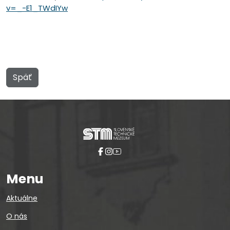
v=_-E1_TWdIYw
Späť
Menu
Aktuálne
O nás