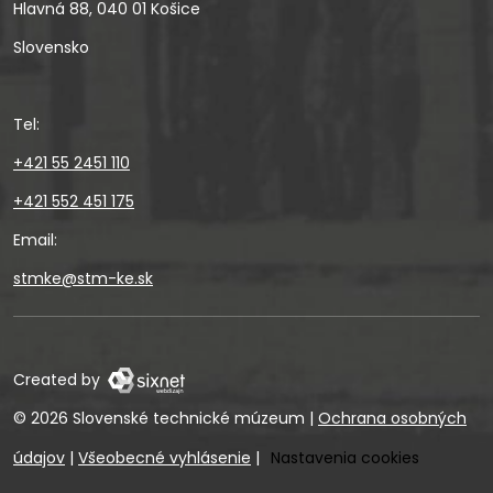
Hlavná 88, 040 01 Košice
Slovensko
Tel:
+421 55 2451 110
+421 552 451 175
Email:
stmke@stm-ke.sk
Created by
© 2026 Slovenské technické múzeum
|
Ochrana osobných
údajov
|
Všeobecné vyhlásenie
|
Nastavenia cookies