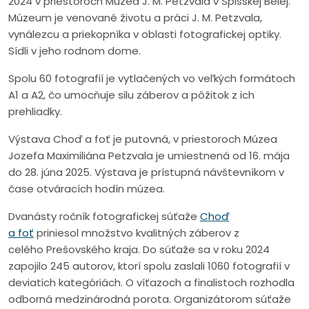
2024 v priestoroch Múzea J. M. Petzvala v Spišskej Belej.
Múzeum je venované životu a práci J. M. Petzvala,
vynálezcu a priekopníka v oblasti fotografickej optiky.
Sídli v jeho rodnom dome.
Spolu 60 fotografií je vytlačených vo veľkých formátoch
A1 a A2, čo umocňuje silu záberov a pôžitok z ich
prehliadky.
Výstava Choď a foť je putovná, v priestoroch Múzea
Jozefa Maximiliána Petzvala je umiestnená od 16. mája
do 28. júna 2025. Výstava je prístupná návštevníkom v
čase otváracích hodín múzea.
Dvanásty ročník fotografickej súťaže
Choď
a foť
priniesol množstvo kvalitných záberov z
celého Prešovského kraja. Do súťaže sa v roku 2024
zapojilo 245 autorov, ktorí spolu zaslali 1060 fotografií v
deviatich kategóriách. O víťazoch a finalistoch rozhodla
odborná medzinárodná porota. Organizátorom súťaže