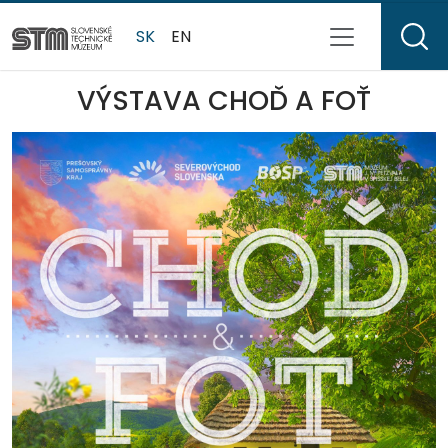
SK
EN
VÝSTAVA CHOĎ A FOŤ