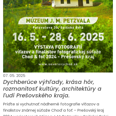
07. 05. 2025
Dychberúce výhľady, krása hôr,
rozmanitosť kultúry, architektúry a
ľudí Prešovského kraja.
Príďte si vychutnať nádherné fotografie víťazov a
finalistov známej súťaže Choď a foť – Prešovský kraj