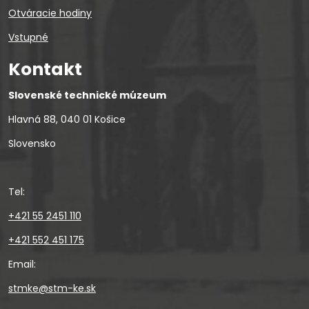
Otváracie hodiny
Vstupné
Kontakt
Slovenské technické múzeum
Hlavná 88, 040 01 Košice
Slovensko
Tel:
+421 55 2451 110
+421 552 451 175
Email:
stmke@stm-ke.sk