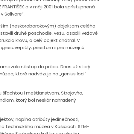
E FRANTIŠEK a v máji 2001 bola sprístupnená
 Solivare“.
tnejším (neskorobarokovým) objektom celého
istavili druhé poschodie, vežu, osadili vežové
ukcia krovu, a celý objekt chátral. V
gresovej sály, priestormi pre múzejnú
namovala nástup do práce. Dnes už starý
múzea, ktoré nadväzuje na „genius loci“
u šľachtou i meštianstvom, Strojovňa,
nálom, ktorý bol neskôr nahradený
ektov, napĺňa atribúty jedinečnosti,
ého technického múzea v Košiciach. STM-
v širšom Európskom kultúrnom okruhu.