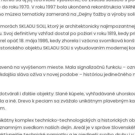
ke do roku 1970. V roku 1997 bola ukončená rekonštrukcia VARN
o múzea tematicky zameraná na „Dejiny ťažby a výroby soli v
komorách SKLADU SOLI, ktorý je architektonicky najimpozan
. Svoj definitívny vzhľad dostal po požiari v roku 1819, kedy pr
el opäť 18. mája 1986, kedy zhorela i vzácna svorníková konštr
historického objektu SKLADU SOLI s vybudovaním modernej kon
vená na vyvýšenom mieste. Mala signalizačnú funkciu – oz
iekdajšia sláva ožíva v novej podobe – históriou jedinečného 
tvárali i ďalšie objekty: Slané kúpele, vyhľadávané uhorsko
la a iné. Drevo k peciam sa zvážalo unikátnym plavebným ka
om.
nikátny komplex technicko-technologických a historických obj
významným svedkom našich dejín. Areál je v správe Slovensk
ktívnejšie technické pamiatky a je ojedinelý svojho druhu i 