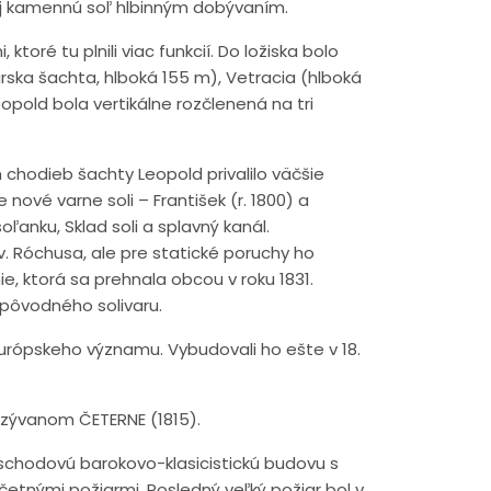
aj kamennú soľ hlbinným dobývaním.
oré tu plnili viac funkcií. Do ložiska bolo
árska šachta, hlboká 155 m), Vetracia (hlboká
pold bola vertikálne rozčlenená na tri
h chodieb šachty Leopold privalilo väčšie
ové varne soli – František (r. 1800) a
ľanku, Sklad soli a splavný kanál.
sv. Róchusa, ale pre statické poruchy ho
ie, ktorá sa prehnala obcou v roku 1831.
l pôvodného solivaru.
urópskeho významu. Vybudovali ho ešte v 18.
azývanom ČETERNE (1815).
poschodovú barokovo-klasicistickú budovu s
očetnými požiarmi. Posledný veľký požiar bol v