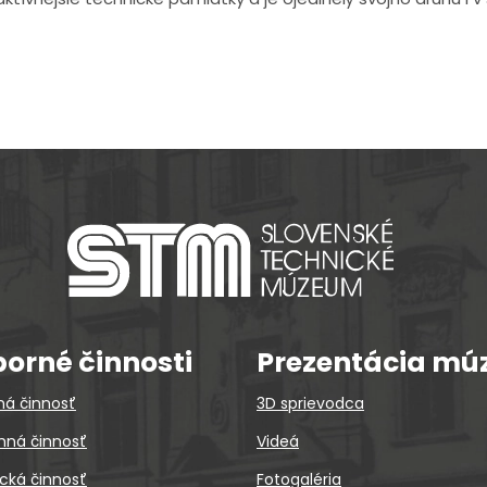
orné činnosti
Prezentácia mú
ná činnosť
3D sprievodca
ná činnosť
Videá
cká činnosť
Fotogaléria