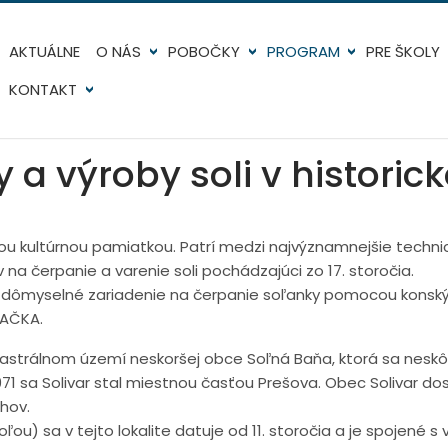
AKTUÁLNE
O NÁS
POBOČKY
PROGRAM
PRE ŠKOLY
KONTAKT
y a výroby soli v historic
ou kultúrnou pamiatkou. Patrí medzi najvýznamnejšie technic
a čerpanie a varenie soli pochádzajúci zo 17. storočia.
– dômyselné zariadenie na čerpanie soľanky pomocou konský
PAČKA.
astrálnom území neskoršej obce Soľná Baňa, ktorá sa neskôr
1971 sa Solivar stal miestnou časťou Prešova. Obec Solivar 
hov.
ou) sa v tejto lokalite datuje od 11. storočia a je spojené s 