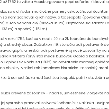
2 až 1752 tu vďaka Habsburgovcom popri soľanke získavali 
sku, sa s ohľadom na úložné pomery uskutočňovali šachtami, kt
ch sa nám zachovali aj ich názvy, a to: Leopold (pôvodne Cis
1 m) a Ján Nepomucký (hlboká 85 m). Najznámejšia šachta Leo
(-133 m) a spodný (-151 m).
 v roku 1752, keď sa v noci z 20. na 21. februára do banskýc
a stredný obzor. Začiatkom 19. storočia boli postavené dve n
pravou gápľa a neskôr boli postavené aj nové zásobníky na so
sv. Jána Krstiteľa (prvý stál medzi budovou Gápľa a Kaplnkou 
nili o Kaplnku sv. Róchusa (1832) na odvrátenie morovej epidém
vne objekty. Vznikol tak komplexný historicko-technický areá
, ktoré sa nachádza nad šachtou Leopold, patrí k stavbám e
 slúžili drevené zásobníky – nádrže, umiestnené v objekte n
a jej výstavbe pracovali solivarskí odborníci z Rakúska. Dvoj
menilo sa aj jej technické vybavenie, čo zväčša súviselo s p