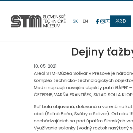
3D
SK
EN
Dejiny ťažb
10. 05. 2021
Areál STM-Múzea Solivar v Prešove je národn
komplex technicko-technologických objektov n
Medzi najzaujímavejšie objekty patrí GÁPEĽ 
ČETERNE, VARŇA FRANTIŠEK, SKLAD SOLI A KLO
Soľ bola objavená, dolovaná a varená na kat
obcí (Soľná Baňa, Šváby a Solivar). Od roku 
nachádzajúcich sa pod úpätím Slanských vrc
Využívanie soľanky (vodný roztok nasýtený soľ