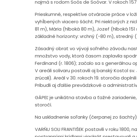
najmä s rodom Soós de Soóvar. V rokoch 157
Prieskumné, respektíve otváracie práce v loži
vyhĺbených viacero šácht. Pri niektorých z ni
81 m), Mária (hlboká 80 m), Jozef (hlboká 15
základné horizonty: vrchný (-80 m), stredný 
Zásadný obrat vo vývoji soľného závodu nastal
množstvo vody, ktorá časom zaplavila spodný 
Ferdinand (r. 1806); začalo sa s generálnou o
V areáli solivaru postavili aj banský Kostol 
zrúcali). Areál v 30. rokoch 19. storočia dopl
Pribudli aj ďalšie prevádzkové a administratí
GÁPEĽ je unikátna stavba a ťažné zariadenie
storočí.
Na uskladnenie soľanky (čerpanej zo šachty)
VARŇU SOLI FRANTIŠEK postavili v roku 1800, n
postrannými krídlami viackrát prestavovali a 