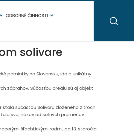
ODBORNÉ ČINNOSTI
kom solivare
ké pamiatky na Slovensku, ide o unikátny
ch záprahov. Súčasťou areálu sú aj objekt
 stala súčasťou Solivaru zloženého z troch
dostala svoj názov od soľných prameňov
viacerými šľachtickými rodmi, od 13. storočia