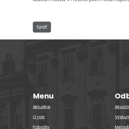
Späť
Menu
Odb
Aktuálne
Akvizič
O nás
Výskum
Pobočky
Metodi