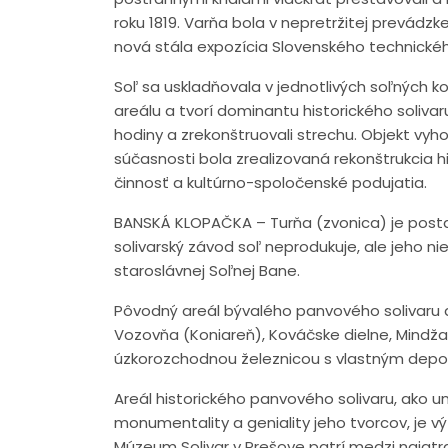
roku 1819. Varňa bola v nepretržitej prevádz
nová stála expozícia Slovenského technickéh
Soľ sa uskladňovala v jednotlivých soľných 
areálu a tvorí dominantu historického solivaru
hodiny a zrekonštruovali strechu. Objekt vyhor
súčasnosti bola zrealizovaná rekonštrukcia 
činnosť a kultúrno-spoločenské podujatia.
BANSKÁ KLOPAČKA – Turňa (zvonica) je posta
solivarský závod soľ neprodukuje, ale jeho n
staroslávnej Soľnej Bane.
Pôvodný areál bývalého panvového solivaru do
Vozovňa (Koniareň), Kováčske dielne, Mindža
úzkorozchodnou železnicou s vlastným dep
Areál historického panvového solivaru, ako u
monumentality a geniality jeho tvorcov, je 
Múzeum Solivar v Prešove patrí medzi najatra