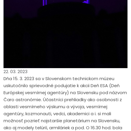
22. 03. 2023
Dňa 15. 3. 2023 sa v Slovenskom technickom múzeu
uskutočnilo sprievodné podujatie k akcii Deň ESA (Deň
Európskej vesmírnej agentúry) na Slovensku pod názvom
Čaro astronómie. Účastníci prehliadky ako osobnosti z
oblasti vesmírneho výskumu a vývoja, vesmírnej
agentúry, kozmonauti, vedci, akademici a i. si mali
možnosť pozrieť najstaršie planetárium na Slovensku,
ako aj modely telúrií, armiláriek a pod. O 16.30 hod. bola