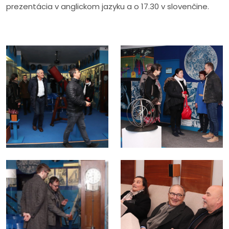
prezentácia v anglickom jazyku a o 17.30 v slovenčine.