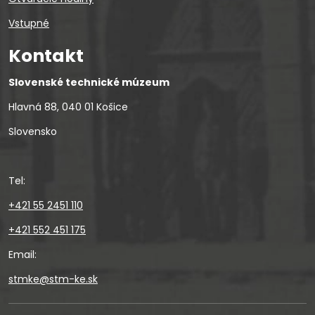
Vstupné
Kontakt
Slovenské technické múzeum
Hlavná 88, 040 01 Košice
Slovensko
Tel:
+421 55 2451 110
+421 552 451 175
Email:
stmke@stm-ke.sk