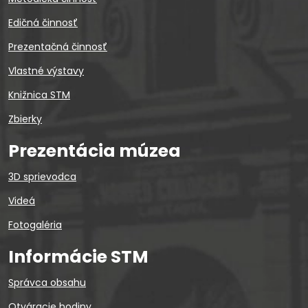
Edičná činnosť
Prezentačná činnosť
Vlastné výstavy
Knižnica STM
Zbierky
Prezentácia múzea
3D sprievodca
Videá
Fotogaléria
Informácie STM
Správca obsahu
Otváracie hodiny