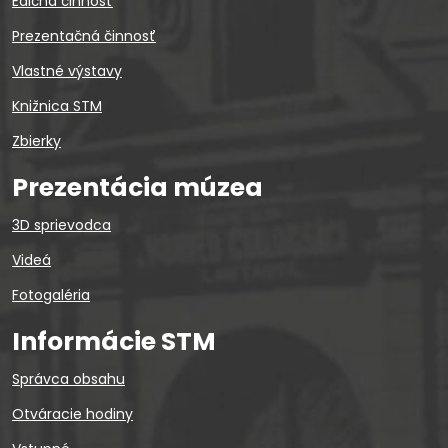
Edičná činnosť
Prezentačná činnosť
Vlastné výstavy
Knižnica STM
Zbierky
Prezentácia múzea
3D sprievodca
Videá
Fotogaléria
Informácie STM
Správca obsahu
Otváracie hodiny