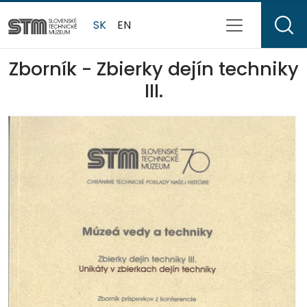
SK
EN
Zborník - Zbierky dejín techniky
III.