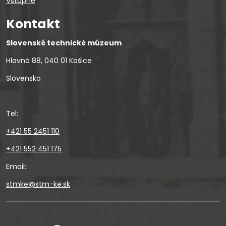
Vstupné
Kontakt
Slovenské technické múzeum
Hlavná 88, 040 01 Košice
Slovensko
Tel:
+421 55 2451 110
+421 552 451 175
Email:
stmke@stm-ke.sk