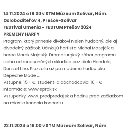
14.11.2024 o 18:00 v STM Múzeum Solivar, Nám.
Osloboditeľov 4, Prešov-Solivar
FESTival Umenia – FESTUM Prešov 2024
PREMENY HARFY
Program, ktorý prinesie divákovi nielen hudobný, ale aj
divadelný zážitok. Účinkujú harfista Michal Matejčík a
herec Marek Majeský. Dramaturgický záber programu
siaha od renesančných skladieb cez diela Händela,
Donizettiho, Piazzollu až po modernú hudbu ako
Depeche Mode …
Vstupné: 15.- €, študenti a dôchodcovia: 10.- €
Informácie: www.eprok.sk
Vstupenky: www. predpredaj.sk a hodinu pred začiatkom
na mieste konania koncertu
22.11.2024 o 18:00 v STM Múzeum Solivar, Nám.