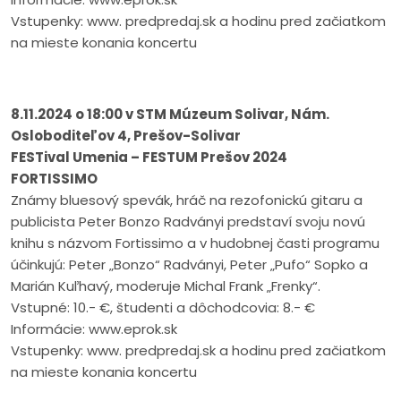
Vstupenky: www. predpredaj.sk a hodinu pred začiatkom
na mieste konania koncertu
8.11.2024 o 18:00 v STM Múzeum Solivar, Nám.
Osloboditeľov 4, Prešov-Solivar
FESTival Umenia – FESTUM Prešov 2024
FORTISSIMO
Známy bluesový spevák, hráč na rezofonickú gitaru a
publicista Peter Bonzo Radványi predstaví svoju novú
knihu s názvom Fortissimo a v hudobnej časti programu
účinkujú: Peter „Bonzo“ Radványi, Peter „Pufo“ Sopko a
Marián Kuľhavý, moderuje Michal Frank „Frenky“.
Vstupné: 10.- €, študenti a dôchodcovia: 8.- €
Informácie: www.eprok.sk
Vstupenky: www. predpredaj.sk a hodinu pred začiatkom
na mieste konania koncertu