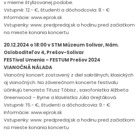
v mierne štylizovanej podobe.
Vstupné: 12.- €, študenti a dôchodcovia: 8.- €
Informácie: www.eprok.sk
Vstupenky: www. predpredaj.sk a hodinu pred začiatkom
na mieste konania koncertu
20.12.2024 o 18:00 v STM Múzeum Solivar, Nám.
Osloboditeľov 4, Prešov-Solivar
FESTival Umenia – FESTUM Prešov 2024
VIANOČNÁ NÁLADA
Vianočný koncert zostavený z diel sakrálnych, klasických
aj vianočných. Na záverečnom koncerte festivalu
účinkujú tenorista Titusz Tóbisz , saxofonistka Alžbeta
Greenwood – Byrne a klaviristka Júlia Grejtáková.
Vstupné: 15.- €, študenti a dôchodcovia: 9.- €
Informácie: www.eprok.sk
Vstupenky: www. predpredaj.sk a hodinu pred začiatkom
na mieste konania koncertu