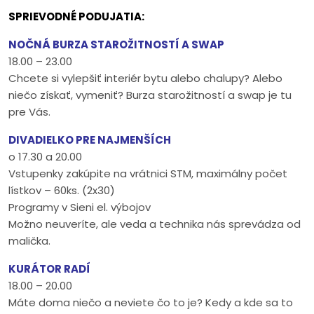
SPRIEVODNÉ PODUJATIA:
NOČNÁ BURZA STAROŽITNOSTÍ A SWAP
18.00 – 23.00
Chcete si vylepšiť interiér bytu alebo chalupy? Alebo
niečo získať, vymeniť? Burza starožitností a swap je tu
pre Vás.
DIVADIELKO PRE NAJMENŠÍCH
o 17.30 a 20.00
Vstupenky zakúpite na vrátnici STM, maximálny počet
lístkov – 60ks. (2x30)
Programy v Sieni el. výbojov
Možno neuveríte, ale veda a technika nás sprevádza od
malička.
KURÁTOR RADÍ
18.00 – 20.00
Máte doma niečo a neviete čo to je? Kedy a kde sa to