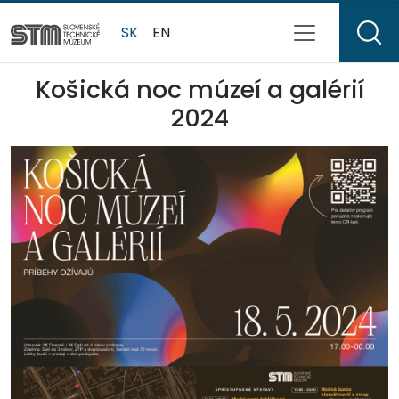
SK
EN
Košická noc múzeí a galérií
2024