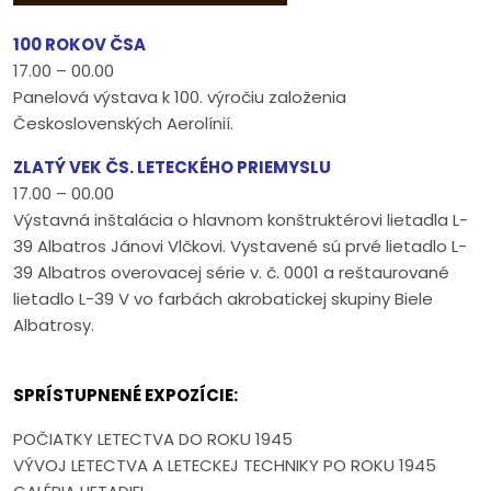
100 ROKOV ČSA
17.00 – 00.00
Panelová výstava k 100. výročiu založenia
Československých Aerolínií.
ZLATÝ VEK ČS. LETECKÉHO PRIEMYSLU
17.00 – 00.00
Výstavná inštalácia o hlavnom konštruktérovi lietadla L-
39 Albatros Jánovi Vlčkovi. Vystavené sú prvé lietadlo L-
39 Albatros overovacej série v. č. 0001 a reštaurované
lietadlo L-39 V vo farbách akrobatickej skupiny Biele
Albatrosy.
SPRÍSTUPNENÉ EXPOZÍCIE:
POČIATKY LETECTVA DO ROKU 1945
VÝVOJ LETECTVA A LETECKEJ TECHNIKY PO ROKU 1945