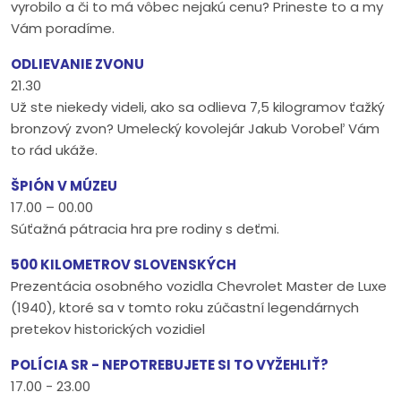
vyrobilo a či to má vôbec nejakú cenu? Prineste to a my
Vám poradíme.
ODLIEVANIE ZVONU
21.30
Už ste niekedy videli, ako sa odlieva 7,5 kilogramov ťažký
bronzový zvon? Umelecký kovolejár Jakub Vorobeľ Vám
to rád ukáže.
ŠPIÓN V MÚZEU
17.00 – 00.00
Súťažná pátracia hra pre rodiny s deťmi.
500 KILOMETROV SLOVENSKÝCH
Prezentácia osobného vozidla Chevrolet Master de Luxe
(1940), ktoré sa v tomto roku zúčastní legendárnych
pretekov historických vozidiel
POLÍCIA SR - NEPOTREBUJETE SI TO VYŽEHLIŤ?
17.00 - 23.00