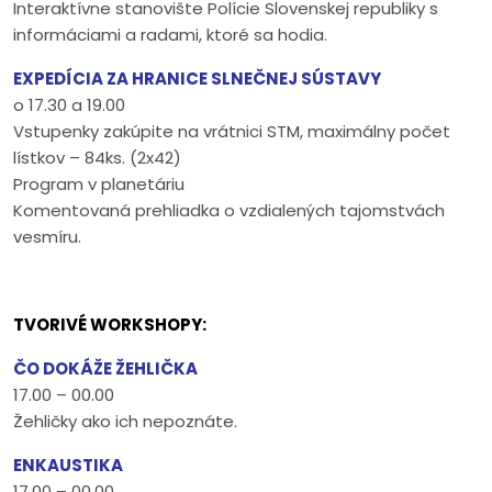
Interaktívne stanovište Polície Slovenskej republiky s
informáciami a radami, ktoré sa hodia.
EXPEDÍCIA ZA HRANICE SLNEČNEJ SÚSTAVY
o 17.30 a 19.00
Vstupenky zakúpite na vrátnici STM, maximálny počet
lístkov – 84ks. (2x42)
Program v planetáriu
Komentovaná prehliadka o vzdialených tajomstvách
vesmíru.
TVORIVÉ WORKSHOPY:
ČO DOKÁŽE ŽEHLIČKA
17.00 – 00.00
Žehličky ako ich nepoznáte.
ENKAUSTIKA
17.00 – 00.00