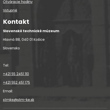
Otváracie hodiny
Vstupné
Kontakt
Slovenské technické múzeum
Hlavná 88, 040 01 Košice
Slovensko
Tel:
+421 55 2451 110
+421 552 451 175
Email:
stmke@stm-ke.sk