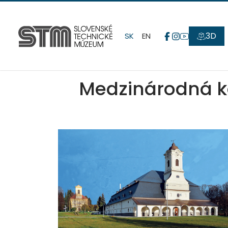
3D
SK
EN
Medzinárodná ko