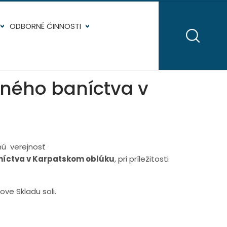
ODBORNÉ ČINNOSTI
ľného baníctva v
nú verejnosť
níctva v Karpatskom oblúku
, pri príležitosti
ve Skladu soli.