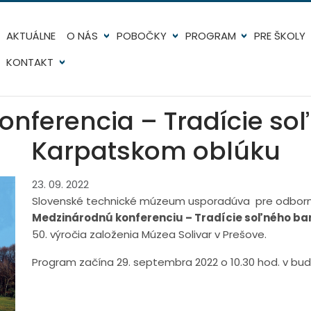
AKTUÁLNE
O NÁS
POBOČKY
PROGRAM
PRE ŠKOLY
KONTAKT
nferencia – Tradície so
Karpatskom oblúku
23. 09. 2022
Slovenské technické múzeum usporadúva pre odbor
Medzinárodnú konferenciu – Tradície soľného ba
50. výročia založenia Múzea Solivar v Prešove.
Program začína 29. septembra 2022 o 10.30 hod. v budo