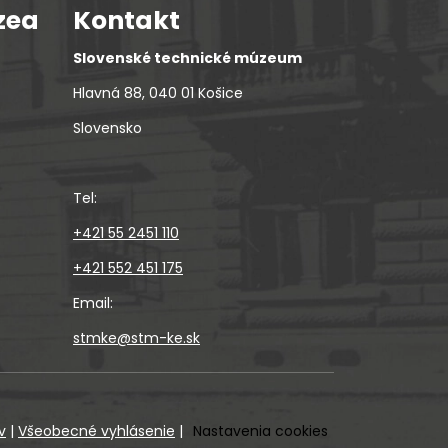
zea
Kontakt
Slovenské technické múzeum
Hlavná 88, 040 01 Košice
Slovensko
Tel:
+421 55 2451 110
+421 552 451 175
Email:
stmke@stm-ke.sk
v
|
Všeobecné vyhlásenie
|
Nastavenia cookies