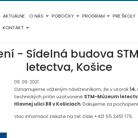
AKTUÁLNE
O NÁS
POBOČKY
PROGRAM
PRE ŠKOLY
KONTAKT
ení - Sídelná budova S
letectva, Košice
09. 09. 2021
Oznamujeme váženým návštevníkom, že v utorok
14.
technických príčin uzatvorené
STM-Múzeum letectva
Hlavnej ulici 88 v Košiciach
. Ďakujeme za pochopeni
Viac informácií získate na tel. čísle +421 55 2451 175.