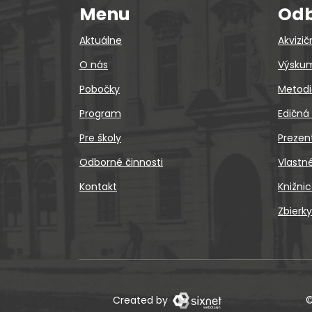
Menu
Odb
Aktuálne
Akvizič
O nás
Výskum
Pobočky
Metodi
Program
Edičná
Pre školy
Prezen
Odborné činnosti
Vlastn
Kontakt
Knižni
Zbierky
Created by
©