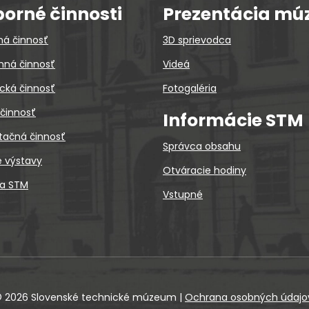
orné činnosti
Prezentácia mú
ná činnosť
3D sprievodca
ná činnosť
Videá
cká činnosť
Fotogaléria
 činnosť
Informácie STM
tačná činnosť
Správca obsahu
é výstavy
Otváracie hodiny
ca STM
Vstupné
 2026 Slovenské technické múzeum
|
Ochrana osobných údajo