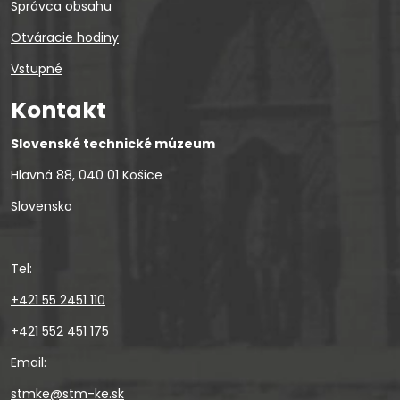
Správca obsahu
Otváracie hodiny
Vstupné
Kontakt
Slovenské technické múzeum
Hlavná 88, 040 01 Košice
Slovensko
Tel:
+421 55 2451 110
+421 552 451 175
Email:
stmke@stm-ke.sk