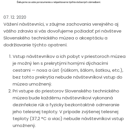
07. 12. 2020
Vážení návštevníci, v záujme zachovania verejného aj
vášho zdravia si vás dovoľujeme požiadať pri návšteve
Slovenského technického múzea o akceptáciu a
dodržiavanie týchto opatrení.
Vstup návštevníkov a ich pobyt v priestoroch múzea
je možný len s prekrytými hornými dýchacími
cestami — nosa a úst (rúškom, šálom, šatkou, etc.),
bez tohto prekrytia nebude návštevníkovi vstup do
múzea umožnený.
Pri vstupe do priestorov Slovenského technického
múzea bude každému návštevníkovi vykonaná
dezinfekcie rúk a fyzicky bezkontaktné odmeranie
jeho telesnej teploty. V prípade zvýšenej telesnej
teploty (37,2 °C a viac) nebude návštevníkovi vstup
umožnený.