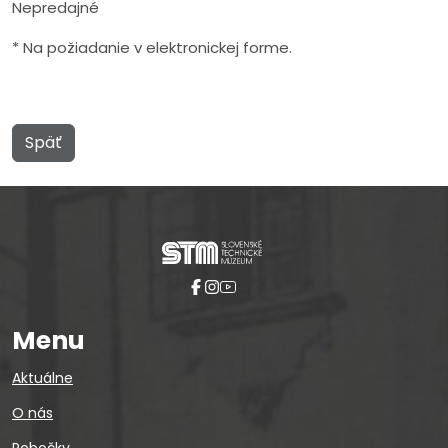
Nepredajné
* Na požiadanie v elektronickej forme.
Späť
Menu
Aktuálne
O nás