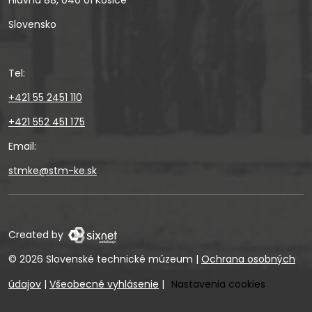
Hlavná 88, 040 01 Košice
Slovensko
Tel:
+421 55 2451 110
+421 552 451 175
Email:
stmke@stm-ke.sk
Created by
© 2026 Slovenské technické múzeum
|
Ochrana osobných
údajov
|
Všeobecné vyhlásenie
|
Nastavenia cookies