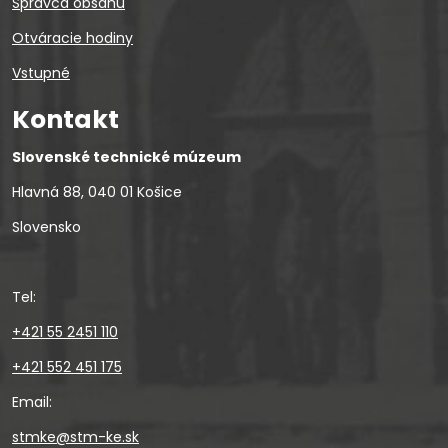
Správca obsahu
Otváracie hodiny
Vstupné
Kontakt
Slovenské technické múzeum
Hlavná 88, 040 01 Košice
Slovensko
Tel:
+421 55 2451 110
+421 552 451 175
Email:
stmke@stm-ke.sk