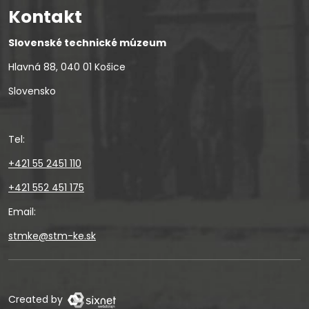
Kontakt
Slovenské technické múzeum
Hlavná 88, 040 01 Košice
Slovensko
Tel:
+421 55 2451 110
+421 552 451 175
Email:
stmke@stm-ke.sk
Created by