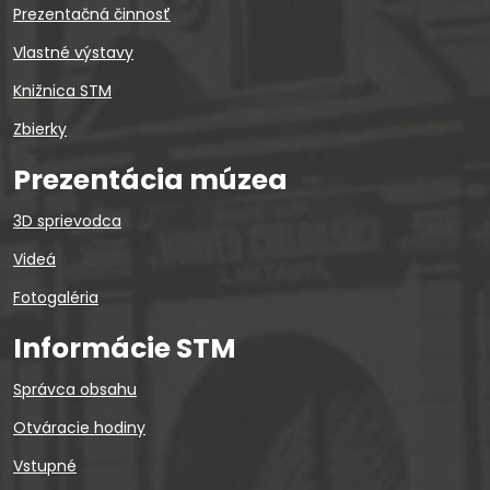
Prezentačná činnosť
Vlastné výstavy
Knižnica STM
Zbierky
Prezentácia múzea
3D sprievodca
Videá
Fotogaléria
Informácie STM
Správca obsahu
Otváracie hodiny
Vstupné