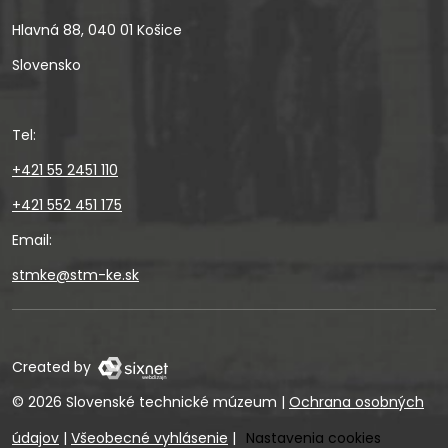
Hlavná 88, 040 01 Košice
Slovensko
Tel:
+421 55 2451 110
+421 552 451 175
Email:
stmke@stm-ke.sk
Created by
© 2026 Slovenské technické múzeum
|
Ochrana osobných
údajov
|
Všeobecné vyhlásenie
|
Nastavenia cookies