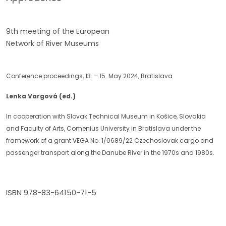
9th meeting of the European
Network of River Museums
Conference proceedings, 13. – 15. May 2024, Bratislava
Lenka Vargová (ed.)
In cooperation with Slovak Technical Museum in Košice, Slovakia
and Faculty of Arts, Comenius University in Bratislava under the
framework of a grant VEGA No. 1/0689/22 Czechoslovak cargo and
passenger transport along the Danube River in the 1970s and 1980s.
ISBN 978-83-64150-71-5